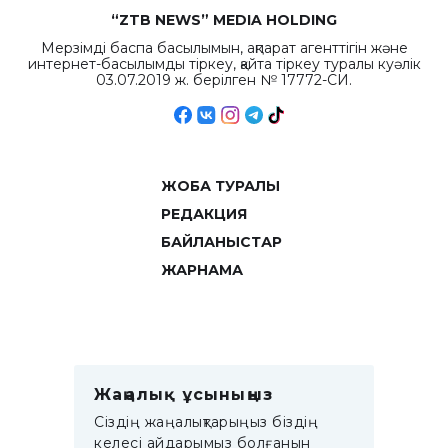
“ZTB NEWS” MEDIA HOLDING
Мерзімді баспа басылымын, ақпарат агенттігін және
интернет-басылымды тіркеу, қайта тіркеу туралы куәлік
03.07.2019 ж. берілген № 17772-СИ.
ЖОБА ТУРАЛЫ
РЕДАКЦИЯ
БАЙЛАНЫСТАР
ЖАРНАМА
Жаңалық ұсыныңыз
Сіздің жаңалықтарыңыз біздің
келесі айдарымыз болғанын