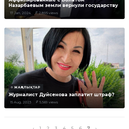
Назарбаевым земли вернули государству
17 Jan, 2024
2,895 views
ЖАҢАЛЫҚТАР
Журналист Дуйсенова заплатит штраф?
15 Aug, 2023
5,569 views
‹
1
2
3
4
5
6
7
›