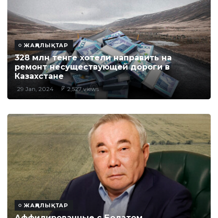
ЖАҢАЛЫҚТАР
328 млн тенге хотели направить на
ремонт несуществующей дороги в
Казахстане
29 Jan, 2024
2,527 views
ЖАҢАЛЫҚТАР
Аффилированные с Болатом