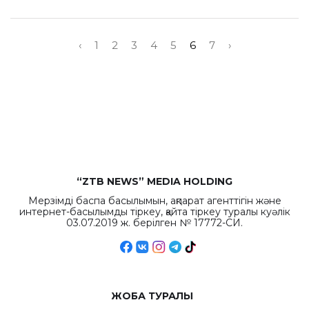
‹
1
2
3
4
5
6
7
›
“ZTB NEWS” MEDIA HOLDING
Мерзімді баспа басылымын, ақпарат агенттігін және
интернет-басылымды тіркеу, қайта тіркеу туралы куәлік
03.07.2019 ж. берілген № 17772-СИ.
ЖОБА ТУРАЛЫ