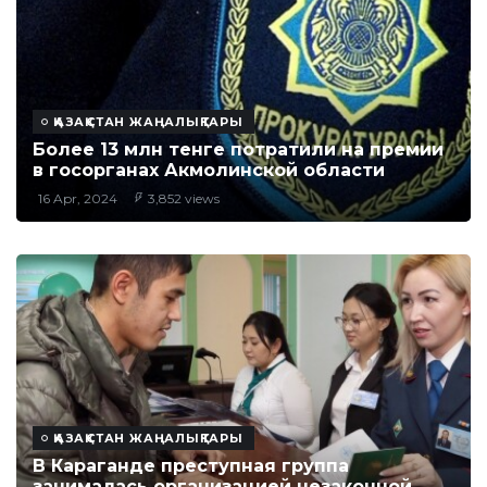
ҚАЗАҚСТАН ЖАҢАЛЫҚТАРЫ
Более 13 млн тенге потратили на премии
в госорганах Акмолинской области
16 Apr, 2024
3,852 views
ҚАЗАҚСТАН ЖАҢАЛЫҚТАРЫ
В Караганде преступная группа
занималась организацией незаконной