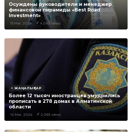
Осуждены руководители и менеджер
финансовой пирамиды «Best Road
Investment»
15 Mar, 2024
4,063 views
ЖАҢАЛЫҚТАР
Более 12 тысяч иностранцев умудрились
прописать в 278 домах в Алматинской
области
14 Mar, 2024
2,063 views