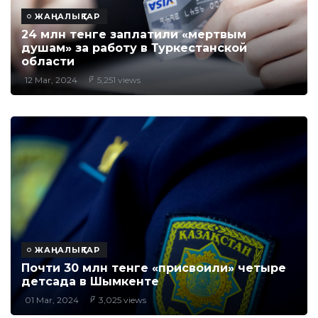
ЖАҢАЛЫҚТАР
24 млн тенге заплатили «мертвым
душам» за работу в Туркестанской
области
12 Mar, 2024
5,251 views
ЖАҢАЛЫҚТАР
Почти 30 млн тенге «присвоили» четыре
детсада в Шымкенте
01 Mar, 2024
3,025 views