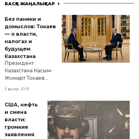
БАСҚА ЖАҢАЛЫҚТАР
Без паники и
домыслов: Токаев
— о власти,
налогах и
будущем
Казахстана
Президент
Казахстана Касым-
Жомарт Токаев
прокомментировал
5 қаңтар, 10:15
сразу несколько
актуальных тем —
США, нефть
от слухов о
и смена
политических
власти:
реформах до
громкие
вопросов армии,
заявления
экономики и