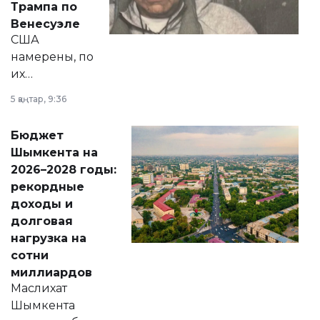
Трампа по
личного здоровья.
Венесуэле
США
намерены, по
их
утверждению,
5 қаңтар, 9:36
принести
свободу
Бюджет
народу
Шымкента на
Венесуэлы.
2026–2028 годы:
рекордные
доходы и
долговая
нагрузка на
сотни
миллиардов
Маслихат
Шымкента