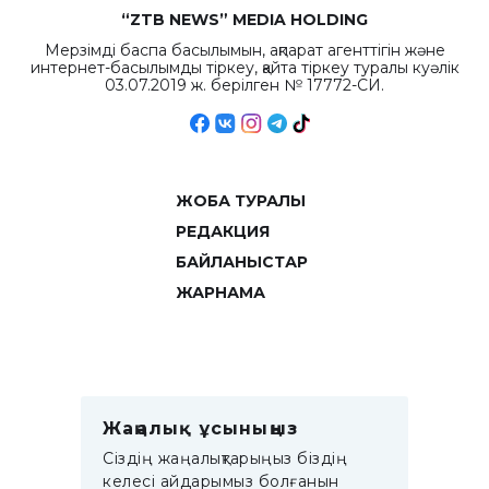
“ZTB NEWS” MEDIA HOLDING
Мерзімді баспа басылымын, ақпарат агенттігін және
интернет-басылымды тіркеу, қайта тіркеу туралы куәлік
03.07.2019 ж. берілген № 17772-СИ.
ЖОБА ТУРАЛЫ
РЕДАКЦИЯ
БАЙЛАНЫСТАР
ЖАРНАМА
Жаңалық ұсыныңыз
Сіздің жаңалықтарыңыз біздің
келесі айдарымыз болғанын