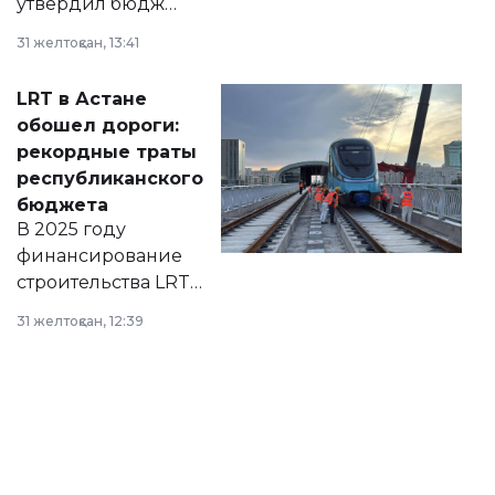
утвердил бюджет
города на 2026–
31 желтоқсан, 13:41
2028 годы.
Соответствующий
LRT в Астане
документ
обошел дороги:
появился в базе
рекордные траты
нормативных
республиканского
правовых актов и
бюджета
на сайте маслихат
В 2025 году
города.
финансирование
строительства LRT
в Астане из
31 желтоқсан, 12:39
республиканского
бюджета достигло
рекордных
объемов.