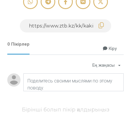
0 Пікірлер
Кіру
Ең жаңасы
Бірінші болып пікір қалдырыңыз