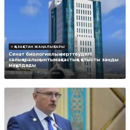
ҚАЗАҚСТАН ЖАҢАЛЫҚТАРЫ
Сенат биологиялық зерттеудегі
халықаралық ынтымақтастыққа қатысты заңды
мақұлдады
03 Oct, 2024
1,740 views