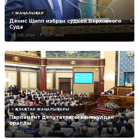
ЖАҢАЛЫҚТАР
Денис Шипп избран судьей Верховного
Суда
03 Oct, 2024
1,907 views
ҚАЗАҚСТАН ЖАҢАЛЫҚТАРЫ
Парламент депутаттары каникулдан
оралды
28 Aug, 2024
1,934 views