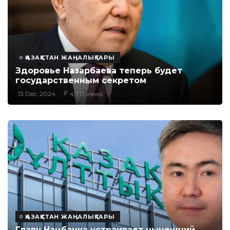
ҚАЗАҚСТАН ЖАҢАЛЫҚТАРЫ
Здоровье Назарбаева теперь будет
государственным секретом
13 Dec, 2024
4,713 views
ҚАЗАҚСТАН ЖАҢАЛЫҚТАРЫ
Главу Нацбанка устраивает нынешний