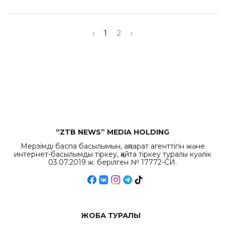
‹
1
2
›
“ZTB NEWS” MEDIA HOLDING
Мерзімді баспа басылымын, ақпарат агенттігін және
интернет-басылымды тіркеу, қайта тіркеу туралы куәлік
03.07.2019 ж. берілген № 17772-СИ.
ЖОБА ТУРАЛЫ