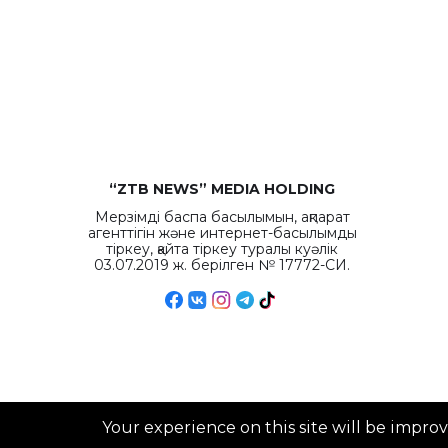
“ZTB NEWS” MEDIA HOLDING
Мерзімді баспа басылымын, ақпарат
агенттігін және интернет-басылымды
тіркеу, қайта тіркеу туралы куәлік
03.07.2019 ж. берілген № 17772-СИ.
Your experience on this site will be impro