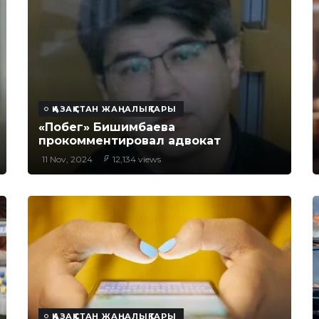
ҚАЗАҚСТАН ЖАҢАЛЫҚТАРЫ
«Побег» Бишимбаева
прокомментировал адвокат
11 Nov, 2024
12,134 views
ҚАЗАҚСТАН ЖАҢАЛЫҚТАРЫ