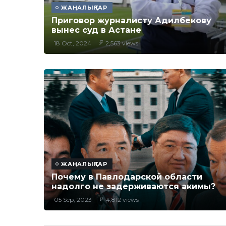
ЖАҢАЛЫҚТАР
Приговор журналисту Адилбекову
вынес суд в Астане
18 Oct, 2024
2,563 views
ЖАҢАЛЫҚТАР
Почему в Павлодарской области
надолго не задерживаются акимы?
05 Sep, 2023
4,812 views