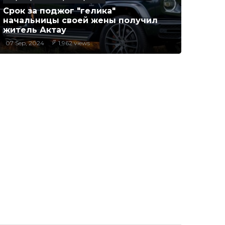
Срок за поджог "гелика"
начальницы своей жены получил
житель Актау
07 Sep, 2024
1,962 views