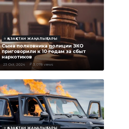
ҚАЗАҚСТАН ЖАҢАЛЫҚТАРЫ
Сына полковника полиции ЗКО
приговорили к 10 годам за сбыт
наркотиков
23 Oct, 2024
3,078 views
ҚАЗАҚСТАН ЖАҢАЛЫҚТАРЫ