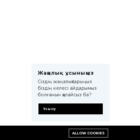
Жаңалық ұсыныңыз
Сіздің жаңалықтарыңыз
біздің келесі айдарымыз
болғанын қалайсыз ба?
Ұсыну
ALLOW COOKIES