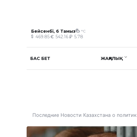
Бейсенбі, 6 Тамыз
°C
469.85
542.16
5.78
БАС БЕТ
ЖАҢАЛЫҚ
Последние Новости Казахстана о политике