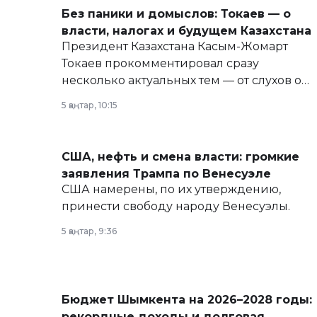
Без паники и домыслов: Токаев — о
власти, налогах и будущем Казахстана
Президент Казахстана Касым-Жомарт
Токаев прокомментировал сразу
несколько актуальных тем — от слухов о
политических реформах до вопросов
5 қаңтар, 10:15
армии, экономики и личного здоровья.
США, нефть и смена власти: громкие
заявления Трампа по Венесуэле
США намерены, по их утверждению,
принести свободу народу Венесуэлы.
5 қаңтар, 9:36
Бюджет Шымкента на 2026–2028 годы:
рекордные доходы и долговая