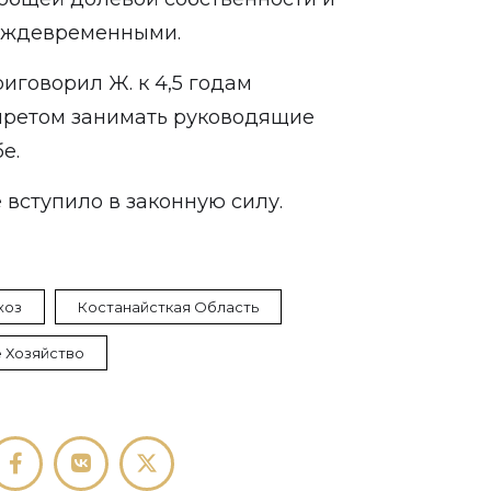
реждевременными.
иговорил Ж. к 4,5 годам
претом занимать руководящие
бе.
 вступило в законную силу.
хоз
Костанайсткая Область
 Хозяйство