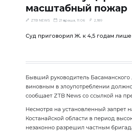
масштабный пожар
ZTB NEWS
21 қараша, 11:06
2,189
Суд приговорил Ж. к 4,5 годам лиш
Бывший руководитель Басаманского л
виновным в злоупотреблении должн
сообщает ZTB News со ссылкой на пр
Несмотря на установленный запрет н
Костанайской области в период высо
незаконно разрешил частным бригад