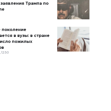
 заявления Трампа по
ле
 поколение
ется в вузы: в стране
число пожилых
ов
 12:50