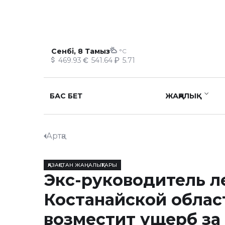
Сенбі, 8 Тамыз
°C
469.93
541.64
5.71
БАС БЕТ
ЖАҢАЛЫҚ
Артқа
ҚАЗАҚСТАН ЖАҢАЛЫҚТАРЫ
Экс-руководитель л
Костанайской облас
возместит ущерб за