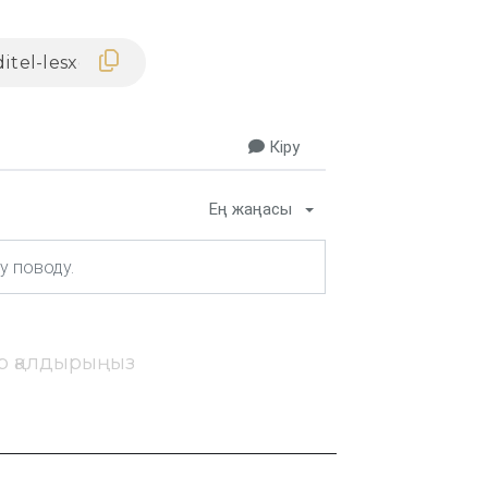
Кіру
Ең жаңасы
ір қалдырыңыз