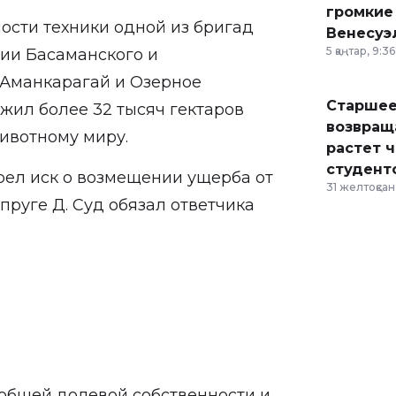
громкие
ности техники одной из бригад
Венесуэ
5 қаңтар, 9:36
ии Басаманского и
а Аманкарагай и Озерное
Старшее
жил более 32 тысяч гектаров
возвраща
животному миру.
растет 
студент
рел иск о возмещении ущерба от
31 желтоқсан,
пруге Д. Суд обязал ответчика
,
общей долевой собственности и