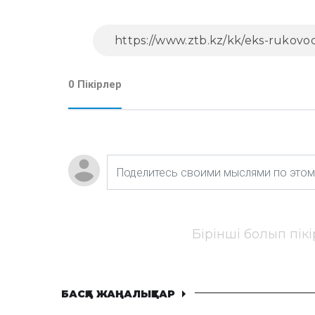
0 Пікірлер
Бірінші болып пік
БАСҚА ЖАҢАЛЫҚТАР