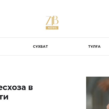
СҰХБАТ
ТҰЛҒА
есхоза в
ти