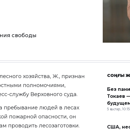
ения свободы
СОҢҒЫ Ж
есного хозяйства, Ж., признан
остными полномочиями,
Без пан
есс-службу Верховного суда.
Токаев —
будущем
а пребывание людей в лесах
5 қаңтар, 10:15
кой пожарной опасности, он
ам проводить лесозаготовки.
США, неф