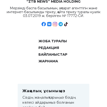
“ZTB NEWS” MEDIA HOLDING
Мерзімді баспа басылымын, ақпарат агенттігін және
интернет-басылымды тіркеу, қайта тіркеу туралы куәлік
03.07.2019 ж. берілген № 17772-СИ.
ЖОБА ТУРАЛЫ
РЕДАКЦИЯ
БАЙЛАНЫСТАР
ЖАРНАМА
Жаңалық ұсыныңыз
Сіздің жаңалықтарыңыз біздің
келесі айдарымыз болғанын