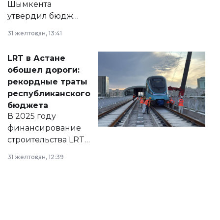
Шымкента
утвердил бюджет
города на 2026–
31 желтоқсан, 13:41
2028 годы.
Соответствующий
LRT в Астане
документ
обошел дороги:
появился в базе
рекордные траты
нормативных
республиканского
правовых актов и
бюджета
на сайте маслихат
В 2025 году
города.
финансирование
строительства LRT
в Астане из
31 желтоқсан, 12:39
республиканского
бюджета достигло
рекордных
объемов.