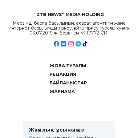
“ZTB NEWS” MEDIA HOLDING
Мерзімді баспа басылымын, ақпарат агенттігін және
интернет-басылымды тіркеу, қайта тіркеу туралы куәлік
03.07.2019 ж. берілген № 17772-СИ.
ЖОБА ТУРАЛЫ
РЕДАКЦИЯ
БАЙЛАНЫСТАР
ЖАРНАМА
Жаңалық ұсыныңыз