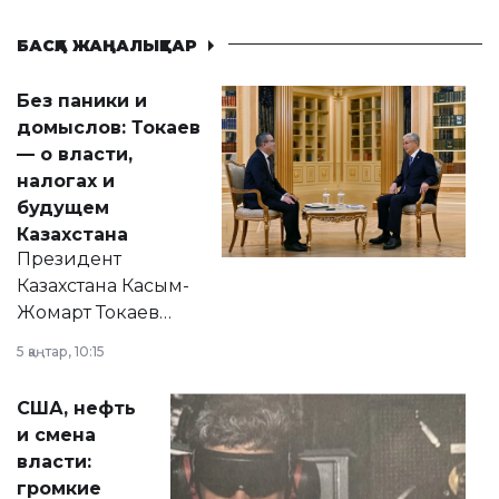
БАСҚА ЖАҢАЛЫҚТАР
Без паники и
домыслов: Токаев
— о власти,
налогах и
будущем
Казахстана
Президент
Казахстана Касым-
Жомарт Токаев
прокомментировал
5 қаңтар, 10:15
сразу несколько
актуальных тем —
США, нефть
от слухов о
и смена
политических
власти:
реформах до
громкие