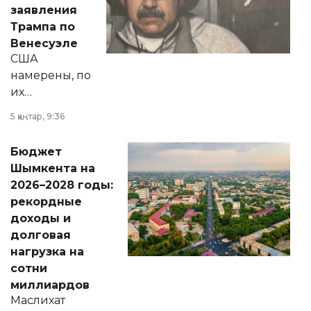
вопросов армии,
заявления
экономики и
Трампа по
личного здоровья.
Венесуэле
США
намерены, по
их
утверждению,
5 қаңтар, 9:36
принести
свободу
Бюджет
народу
Шымкента на
Венесуэлы.
2026–2028 годы:
рекордные
доходы и
долговая
нагрузка на
сотни
миллиардов
Маслихат