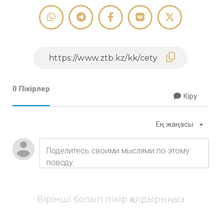
0 Пікірлер
Кіру
Ең жаңасы
Бірінші болып пікір қалдырыңыз