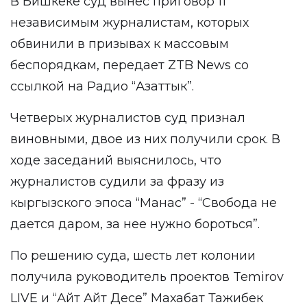
В Бишкеке суд вынес приговор 11
независимым журналистам, которых
обвинили в призывах к массовым
беспорядкам, передает
ZTB New
s со
ссылкой
на Радио “Азаттык”.
Четверых журналистов суд признал
виновными, двое из них получили срок. В
ходе заседаний выяснилось, что
журналистов судили за фразу из
кыргызского эпоса “Манас” - “Свобода не
дается даром, за нее нужно бороться”.
По решению суда, шесть лет колонии
получила руководитель проектов Temirov
LIVE и “Айт Айт Десе” Махабат Тажибек