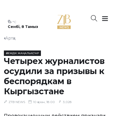
°C
Сенбі, 8 Тамыз
Артқа
ӘЛЕМДІК ЖАҢАЛЫҚТАР
Четырех журналистов
осудили за призывы к
беспорядкам в
Кыргызстане
ZTB NEWS
10 қазан, 18:00
3,028
Провокационным действием признали