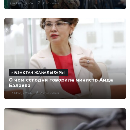
04 Dec, 2024
1,817 views
ҚАЗАҚСТАН ЖАҢАЛЫҚТАРЫ
О чем сегодня говорила министр Аида
Балаева
13 Nov, 2024
2,739 views