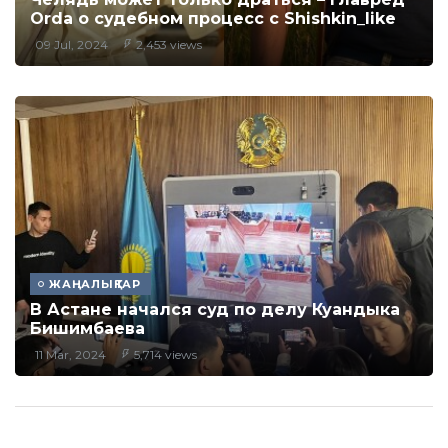
Orda о судебном процесс с Shishkin_like
09 Jul, 2024
2,453 views
ЖАҢАЛЫҚТАР
В Астане начался суд по делу Куандыка
Бишимбаева
11 Mar, 2024
5,714 views