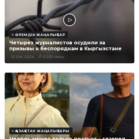
ӘЛЕМДІК ЖАҢАЛЫҚТАР
Четырех журналистов осудили за
призывы к беспорядкам в Кыргызстане
10 Oct, 2024
3,029 views
ҚАЗАҚСТАН ЖАҢАЛЫҚТАРЫ
Челядь может только драться – главред