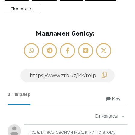
Подростки
Мақаламен бөлісу:
0 Пікірлер
Кіру
Ең жаңасы