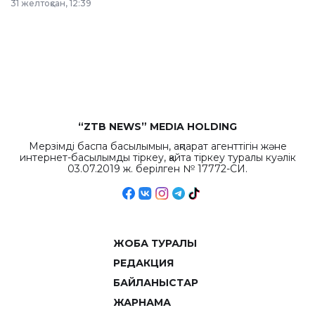
31 желтоқсан, 12:39
республиканского
бюджета достигло
рекордных
объемов.
“ZTB NEWS” MEDIA HOLDING
Мерзімді баспа басылымын, ақпарат агенттігін және
интернет-басылымды тіркеу, қайта тіркеу туралы куәлік
03.07.2019 ж. берілген № 17772-СИ.
ЖОБА ТУРАЛЫ
РЕДАКЦИЯ
БАЙЛАНЫСТАР
ЖАРНАМА