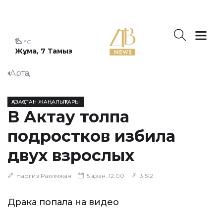
°C
Жұма, 7 Тамыз
Артқа
ҚАЗАҚСТАН ЖАҢАЛЫҚТАРЫ
В Актау толпа
подростков избила
двух взрослых
Наргиз Рахимжан
5 қазан, 12:00
3,512
Драка попала на видео