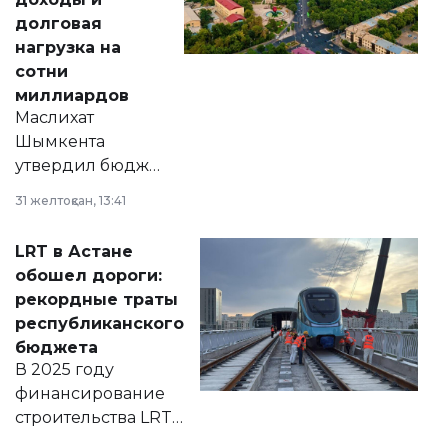
долговая
нагрузка на
сотни
миллиардов
Маслихат
Шымкента
утвердил бюджет
города на 2026–
31 желтоқсан, 13:41
2028 годы.
Соответствующий
LRT в Астане
документ
обошел дороги:
появился в базе
рекордные траты
нормативных
республиканского
правовых актов и
бюджета
на сайте маслихат
В 2025 году
города.
финансирование
строительства LRT
в Астане из