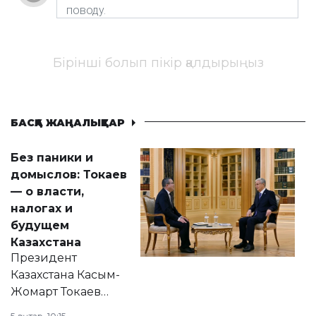
Бірінші болып пікір қалдырыңыз
БАСҚА ЖАҢАЛЫҚТАР
Без паники и
домыслов: Токаев
— о власти,
налогах и
будущем
Казахстана
Президент
Казахстана Касым-
Жомарт Токаев
прокомментировал