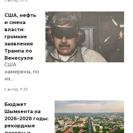
5 қаңтар, 10:15
сразу несколько
актуальных тем —
США, нефть
от слухов о
и смена
политических
власти:
реформах до
громкие
вопросов армии,
заявления
экономики и
Трампа по
личного здоровья.
Венесуэле
США
намерены, по
их
утверждению,
5 қаңтар, 9:36
принести
свободу
Бюджет
народу
Шымкента на
Венесуэлы.
2026–2028 годы:
рекордные
доходы и