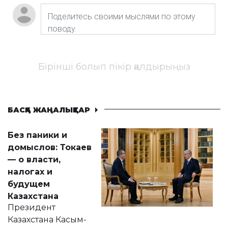
Бірінші болып пікір қалдырыңыз
БАСҚА ЖАҢАЛЫҚТАР
Без паники и
домыслов: Токаев
— о власти,
налогах и
будущем
Казахстана
Президент
Казахстана Касым-