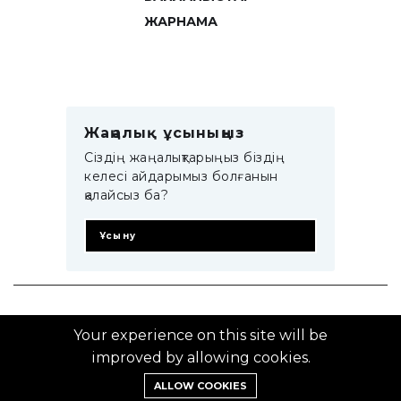
ЖАРНАМА
Жаңалық ұсыныңыз
Сіздің жаңалықтарыңыз біздің
келесі айдарымыз болғанын
қалайсыз ба?
Ұсыну
© 2014–2025 ZTB.KZ
Your experience on this site will be
improved by allowing cookies.
ALLOW COOKIES