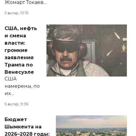
Жомарт Токаев
прокомментировал
5 қаңтар, 10:15
сразу несколько
актуальных тем —
США, нефть
от слухов о
и смена
политических
власти:
реформах до
громкие
вопросов армии,
заявления
экономики и
Трампа по
личного здоровья.
Венесуэле
США
намерены, по
их
утверждению,
5 қаңтар, 9:36
принести
свободу
Бюджет
народу
Шымкента на
Венесуэлы.
2026–2028 годы: