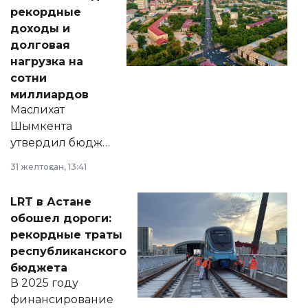
рекордные
доходы и
долговая
нагрузка на
сотни
миллиардов
Маслихат
Шымкента
утвердил бюджет
города на 2026–
31 желтоқсан, 13:41
2028 годы.
Соответствующий
LRT в Астане
документ
обошел дороги:
появился в базе
рекордные траты
нормативных
республиканского
правовых актов и
бюджета
на сайте маслихат
В 2025 году
города.
финансирование