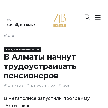
°C
Сенбі, 8 Тамыз
Артқа
ҚАЗАҚСТАН ЖАҢАЛЫҚТАРЫ
В Алматы начнут
трудоустраивать
пенсионеров
ZTB NEWS
17 маусым, 17:00
1,978
В мегаполисе запустили программу
"Алтын жас"