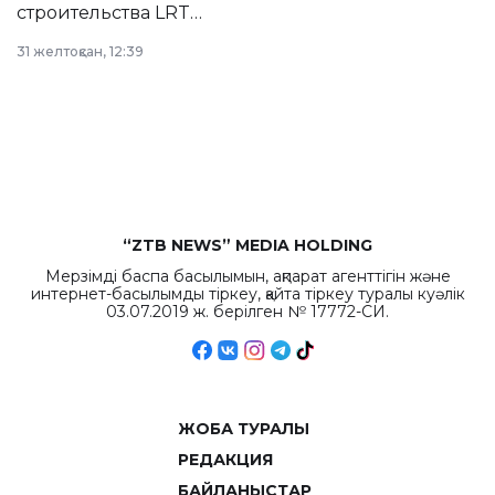
строительства LRT
в Астане из
31 желтоқсан, 12:39
республиканского
бюджета достигло
рекордных
объемов.
“ZTB NEWS” MEDIA HOLDING
Мерзімді баспа басылымын, ақпарат агенттігін және
интернет-басылымды тіркеу, қайта тіркеу туралы куәлік
03.07.2019 ж. берілген № 17772-СИ.
ЖОБА ТУРАЛЫ
РЕДАКЦИЯ
БАЙЛАНЫСТАР