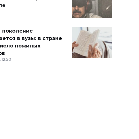
ле
 поколение
ется в вузы: в стране
число пожилых
ов
 12:50