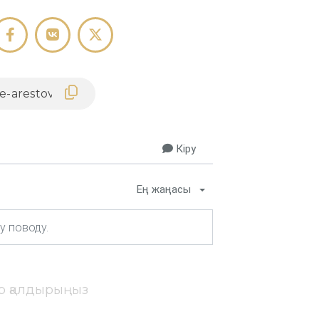
Кіру
Ең жаңасы
ір қалдырыңыз