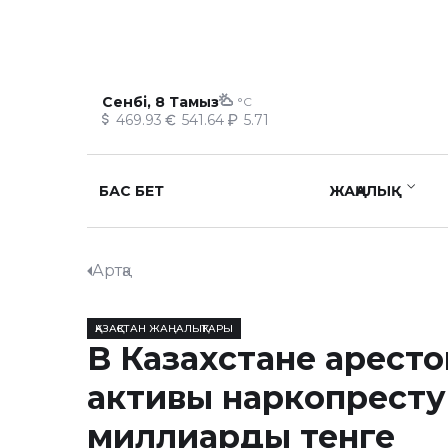
Сенбі, 8 Тамыз
°C
469.93
541.64
5.71
БАС БЕТ
ЖАҢАЛЫҚ
Артқа
ҚАЗАҚСТАН ЖАҢАЛЫҚТАРЫ
В Казахстане арест
активы наркопресту
миллиарды тенге