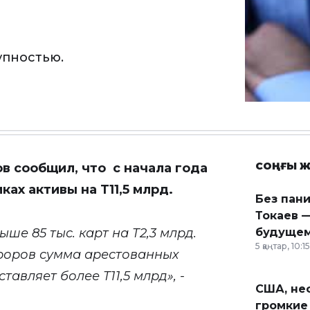
упностью.
СОҢҒЫ Ж
в сообщил, что с начала года
ках активы на Т11,5 млрд.
Без пан
Токаев —
ше 85 тыс. карт на Т2,3 млрд.
будущем
5 қаңтар, 10:15
уроров сумма арестованных
тавляет более Т11,5 млрд», -
США, неф
громкие