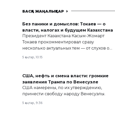
БАСҚА ЖАҢАЛЫҚТАР
Без паники и домыслов: Токаев — о
власти, налогах и будущем Казахстана
Президент Казахстана Касым-Жомарт
Токаев прокомментировал сразу
несколько актуальных тем — от слухов о
политических реформах до вопросов
5 қаңтар, 10:15
армии, экономики и личного здоровья.
США, нефть и смена власти: громкие
заявления Трампа по Венесуэле
США намерены, по их утверждению,
принести свободу народу Венесуэлы.
5 қаңтар, 9:36