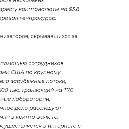
ость нескольких
аресту криптовалюты на $3,8
ировал генпрокурор.
низаторов, скрывавшихся за
 помощью сотрудников
ками США по крупному
его зарубежные потоки,
00 тыс. транзакций на Т70
ьные лаборатории,
ичное дело расследуют
млн в крипто-валюте.
осуществляется в интернете с