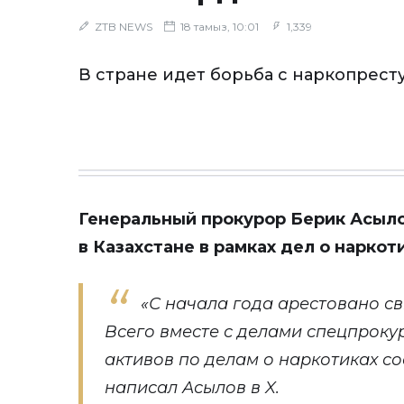
ZTB NEWS
18 тамыз, 10:01
1,339
В стране идет борьба с наркопрест
Генеральный прокурор Берик Асыло
в Казахстане в рамках дел о наркоти
«С начала года арестовано свы
Всего вместе с делами спецпрок
активов по делам о наркотиках сос
написал
Асылов в X.