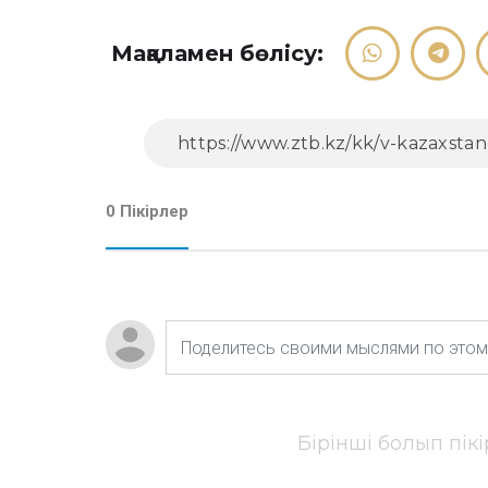
Мақаламен бөлісу:
0 Пікірлер
Бірінші болып пік