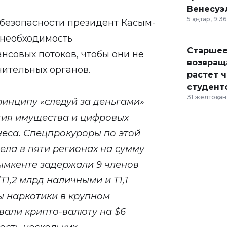
Венесуэ
5 қаңтар, 9:36
 безопасности президент Касым-
 необходимость
Старшее
совых потоков, чтобы они не
возвраща
ительных органов.
растет 
студент
31 желтоқсан,
ринципу «следуй за деньгами»
тия имущества и цифровых
еса. Спецпрокуроры по этой
ела в пяти регионах на сумму
Шымкенте задержали 9 членов
Т1,2 млрд наличными и Т1,1
ты наркотики в крупном
вали крипто-валюту на $6