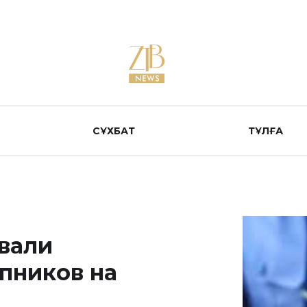
СҰХБАТ
ТҰЛҒА
овали
пников на