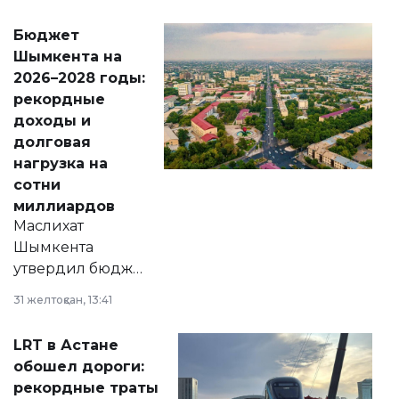
принести
свободу
Бюджет
народу
Шымкента на
Венесуэлы.
2026–2028 годы:
рекордные
доходы и
долговая
нагрузка на
сотни
миллиардов
Маслихат
Шымкента
утвердил бюджет
города на 2026–
31 желтоқсан, 13:41
2028 годы.
Соответствующий
LRT в Астане
документ
обошел дороги:
появился в базе
рекордные траты
нормативных