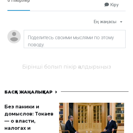
0 Пікірлер
Кіру
Ең жаңасы
Бірінші болып пікір қалдырыңыз
БАСҚА ЖАҢАЛЫҚТАР
Без паники и
домыслов: Токаев
— о власти,
налогах и