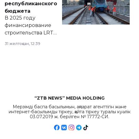
республиканского
правовых актов и
бюджета
на сайте маслихат
В 2025 году
города.
финансирование
строительства LRT
в Астане из
31 желтоқсан, 12:39
республиканского
бюджета достигло
рекордных
объемов.
“ZTB NEWS” MEDIA HOLDING
Мерзімді баспа басылымын, ақпарат агенттігін және
интернет-басылымды тіркеу, қайта тіркеу туралы куәлік
03.07.2019 ж. берілген № 17772-СИ.