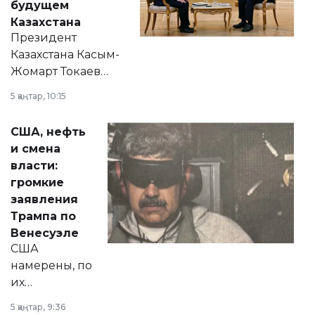
будущем
Казахстана
Президент
Казахстана Касым-
Жомарт Токаев
прокомментировал
5 қаңтар, 10:15
сразу несколько
актуальных тем —
США, нефть
от слухов о
и смена
политических
власти:
реформах до
громкие
вопросов армии,
заявления
экономики и
Трампа по
личного здоровья.
Венесуэле
США
намерены, по
их
утверждению,
5 қаңтар, 9:36