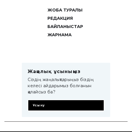
ЖОБА ТУРАЛЫ
РЕДАКЦИЯ
БАЙЛАНЫСТАР
ЖАРНАМА
Жаңалық ұсыныңыз
Сіздің жаңалықтарыңыз біздің
келесі айдарымыз болғанын
қалайсыз ба?
Ұсыну