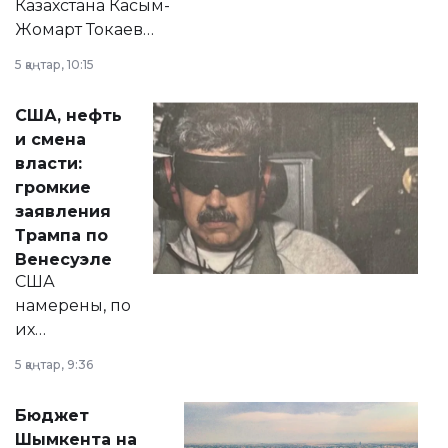
Казахстана Касым-
Жомарт Токаев
прокомментировал
5 қаңтар, 10:15
сразу несколько
актуальных тем —
США, нефть
от слухов о
и смена
политических
власти:
реформах до
громкие
вопросов армии,
заявления
экономики и
Трампа по
личного здоровья.
Венесуэле
США
намерены, по
их
утверждению,
5 қаңтар, 9:36
принести
свободу
Бюджет
народу
Шымкента на