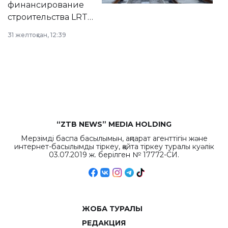
финансирование
строительства LRT
в Астане из
31 желтоқсан, 12:39
республиканского
бюджета достигло
рекордных
объемов.
“ZTB NEWS” MEDIA HOLDING
Мерзімді баспа басылымын, ақпарат агенттігін және
интернет-басылымды тіркеу, қайта тіркеу туралы куәлік
03.07.2019 ж. берілген № 17772-СИ.
ЖОБА ТУРАЛЫ
РЕДАКЦИЯ