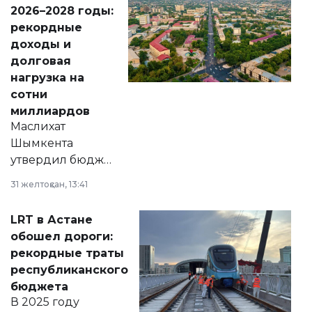
Венесуэлы.
2026–2028 годы:
рекордные
доходы и
долговая
нагрузка на
сотни
миллиардов
Маслихат
Шымкента
утвердил бюджет
города на 2026–
31 желтоқсан, 13:41
2028 годы.
Соответствующий
LRT в Астане
документ
обошел дороги:
появился в базе
рекордные траты
нормативных
республиканского
правовых актов и
бюджета
на сайте маслихат
В 2025 году
города.