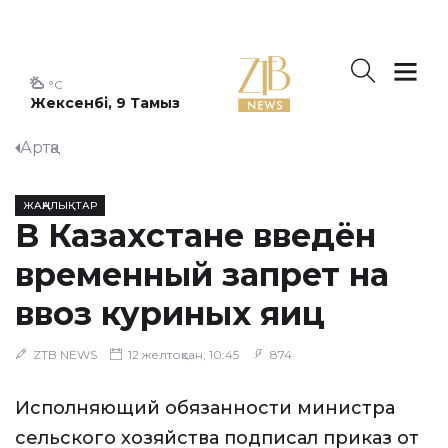
°C
Жексенбі, 9 Тамыз
Артқа
ЖАҢАЛЫҚТАР
В Казахстане введён
временный запрет на
ввоз куриных яиц
ZTB NEWS
12 желтоқсан, 10:45
874
Исполняющий обязанности министра
сельского хозяйства подписал приказ от