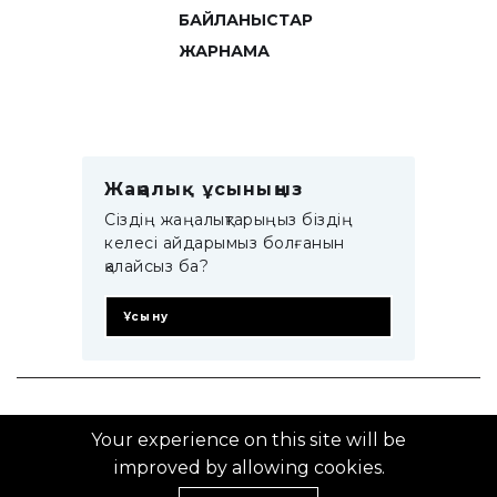
БАЙЛАНЫСТАР
ЖАРНАМА
Жаңалық ұсыныңыз
Сіздің жаңалықтарыңыз біздің
келесі айдарымыз болғанын
қалайсыз ба?
Ұсыну
© 2014–2025 ZTB.KZ
Your experience on this site will be
improved by allowing cookies.