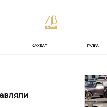
СҰХБАТ
ТҰЛҒА
авляли