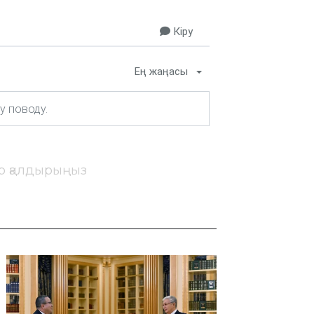
Кіру
Ең жаңасы
ір қалдырыңыз