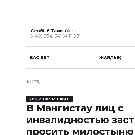
Сенбі, 8 Тамыз
°C
469.93
541.64
5.71
БАС БЕТ
ЖАҢАЛЫҚ
Артқа
ҚАЗАҚСТАН ЖАҢАЛЫҚТАРЫ
В Мангистау лиц с
инвалидностью заст
просить милостыню