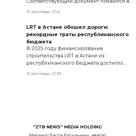
Соответствующий документ появился в
базе нормативных правовых актов и на
31 желтоқсан, 13:41
сайте маслихат города.
LRT в Астане обошел дороги:
рекордные траты республиканского
бюджета
В 2025 году финансирование
строительства LRT в Астане из
республиканского бюджета достигло
рекордных объемов.
31 желтоқсан, 12:39
“ZTB NEWS” MEDIA HOLDING
Мерзімді баспа басылымын, ақпарат