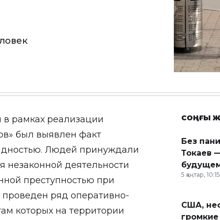
ловек
СОҢҒЫ Ж
 в рамках реализации
ов» был выявлен факт
Без пан
идностью. Людей принуждали
Токаев —
я незаконной деятельности
будущем
5 қаңтар, 10:15
нной преступностью при
 проведен ряд оперативно-
США, неф
там которых на территории
громкие