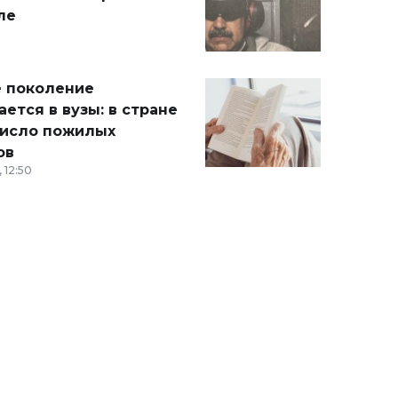
ле
 поколение
ется в вузы: в стране
число пожилых
ов
 12:50