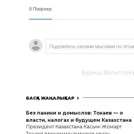
0 Пікірлер
Бірінші болып пік
БАСҚА ЖАҢАЛЫҚТАР
Без паники и домыслов: Токаев — о
власти, налогах и будущем Казахстана
Президент Казахстана Касым-Жомарт
Токаев прокомментировал сразу