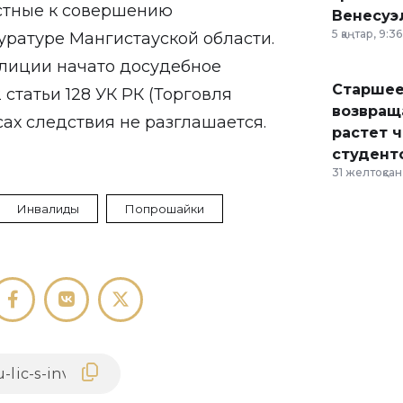
стные к совершению
Венесуэ
5 қаңтар, 9:36
уратуре Мангистауской области.
лиции начато досудебное
Старшее
 статьи 128 УК РК (Торговля
возвраща
ах следствия не разглашается.
растет 
студент
31 желтоқсан,
Инвалиды
Попрошайки