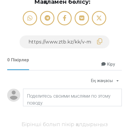
Мақаламен бөлісу:
0 Пікірлер
Кіру
Ең жаңасы
Бірінші болып пікір қалдырыңыз