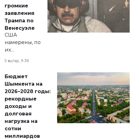
реформах до
громкие
вопросов армии,
заявления
экономики и
Трампа по
личного здоровья.
Венесуэле
США
намерены, по
их
утверждению,
5 қаңтар, 9:36
принести
свободу
Бюджет
народу
Шымкента на
Венесуэлы.
2026–2028 годы:
рекордные
доходы и
долговая
нагрузка на
сотни
миллиардов