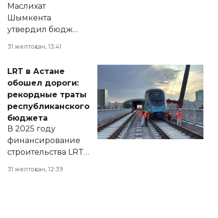
Маслихат
Шымкента
утвердил бюджет
города на 2026–
31 желтоқсан, 13:41
2028 годы.
Соответствующий
LRT в Астане
документ
обошел дороги:
появился в базе
рекордные траты
нормативных
республиканского
правовых актов и
бюджета
на сайте маслихат
В 2025 году
города.
финансирование
строительства LRT
в Астане из
31 желтоқсан, 12:39
республиканского
бюджета достигло
рекордных
объемов.