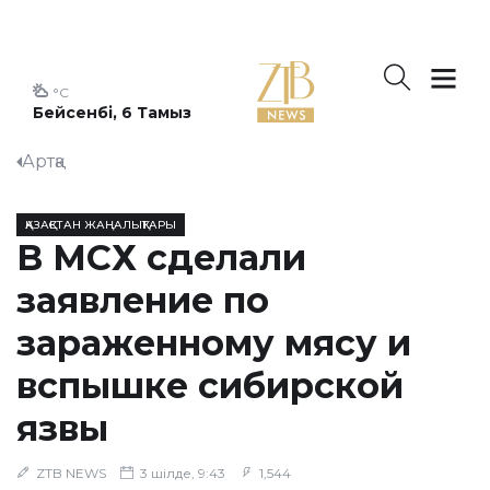
°C
Бейсенбі, 6 Тамыз
Артқа
ҚАЗАҚСТАН ЖАҢАЛЫҚТАРЫ
В МСХ сделали
заявление по
зараженному мясу и
вспышке сибирской
язвы
ZTB NEWS
3 шілде, 9:43
1,544