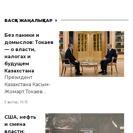
БАСҚА ЖАҢАЛЫҚТАР
Без паники и
домыслов: Токаев
— о власти,
налогах и
будущем
Казахстана
Президент
Казахстана Касым-
Жомарт Токаев
прокомментировал
5 қаңтар, 10:15
сразу несколько
актуальных тем —
США, нефть
от слухов о
и смена
политических
власти: