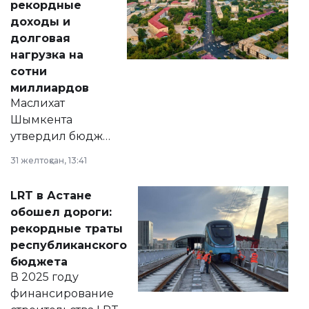
рекордные
доходы и
долговая
нагрузка на
сотни
миллиардов
Маслихат
Шымкента
утвердил бюджет
города на 2026–
31 желтоқсан, 13:41
2028 годы.
Соответствующий
LRT в Астане
документ
обошел дороги:
появился в базе
рекордные траты
нормативных
республиканского
правовых актов и
бюджета
на сайте маслихат
В 2025 году
города.
финансирование