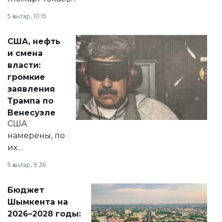
прокомментировал
5 қаңтар, 10:15
сразу несколько
актуальных тем —
США, нефть
от слухов о
и смена
политических
власти:
реформах до
громкие
вопросов армии,
заявления
экономики и
Трампа по
личного здоровья.
Венесуэле
США
намерены, по
их
утверждению,
5 қаңтар, 9:36
принести
свободу
Бюджет
народу
Шымкента на
Венесуэлы.
2026–2028 годы: