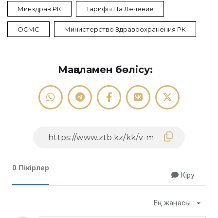
Минздрав РК
Тарифы На Лечение
ОСМС
Министерство Здравоохранения РК
Мақаламен бөлісу:
0 Пікірлер
Кіру
Ең жаңасы