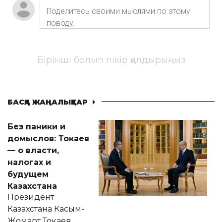
Бірінші болып пікір қалдырыңыз
БАСҚА ЖАҢАЛЫҚТАР
Без паники и
домыслов: Токаев
— о власти,
налогах и
будущем
Казахстана
Президент
Казахстана Касым-
Жомарт Токаев