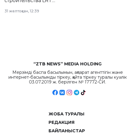
строительства LRT
в Астане из
31 желтоқсан, 12:39
республиканского
бюджета достигло
рекордных
объемов.
“ZTB NEWS” MEDIA HOLDING
Мерзімді баспа басылымын, ақпарат агенттігін және
интернет-басылымды тіркеу, қайта тіркеу туралы куәлік
03.07.2019 ж. берілген № 17772-СИ.
ЖОБА ТУРАЛЫ
РЕДАКЦИЯ
БАЙЛАНЫСТАР