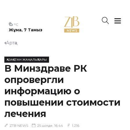
°C
Жұма, 7 Тамыз
Артқа
ҚАЗАҚСТАН ЖАҢАЛЫҚТАРЫ
В Минздраве РК
опровергли
информацию о
повышении стоимости
лечения
ZTB NEWS
25 шілде, 16:44
1,216