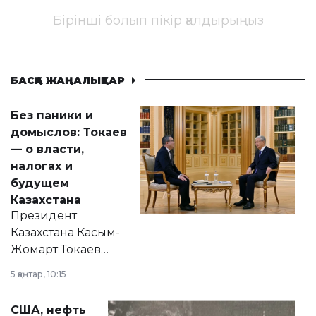
Бірінші болып пікір қалдырыңыз
БАСҚА ЖАҢАЛЫҚТАР
Без паники и
домыслов: Токаев
— о власти,
налогах и
будущем
Казахстана
Президент
Казахстана Касым-
Жомарт Токаев
прокомментировал
5 қаңтар, 10:15
сразу несколько
актуальных тем —
США, нефть