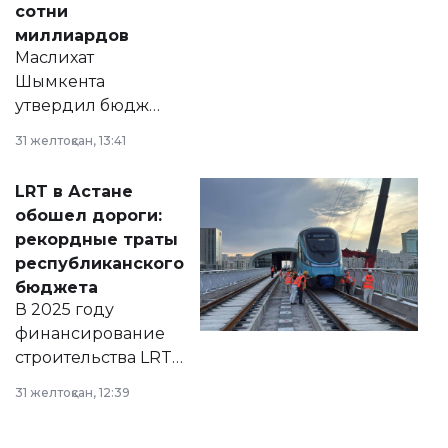
сотни
миллиардов
Маслихат
Шымкента
утвердил бюджет
города на 2026–
31 желтоқсан, 13:41
2028 годы.
Соответствующий
LRT в Астане
документ
обошел дороги:
появился в базе
рекордные траты
нормативных
республиканского
правовых актов и
бюджета
на сайте маслихат
В 2025 году
города.
финансирование
строительства LRT
в Астане из
31 желтоқсан, 12:39
республиканского
бюджета достигло