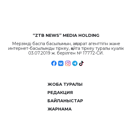
рекордных
объемов.
“ZTB NEWS” MEDIA HOLDING
Мерзімді баспа басылымын, ақпарат агенттігін және
интернет-басылымды тіркеу, қайта тіркеу туралы куәлік
03.07.2019 ж. берілген № 17772-СИ.
ЖОБА ТУРАЛЫ
РЕДАКЦИЯ
БАЙЛАНЫСТАР
ЖАРНАМА