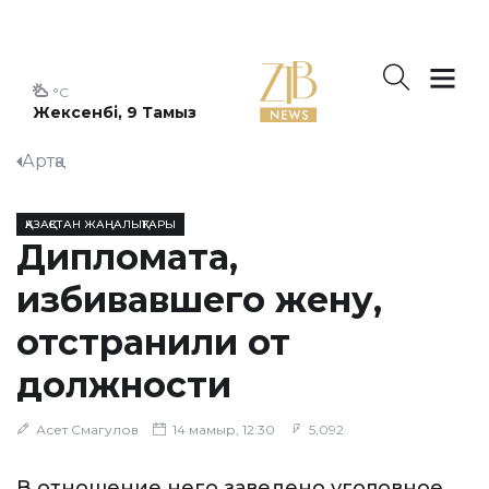
°C
Жексенбі, 9 Тамыз
Артқа
ҚАЗАҚСТАН ЖАҢАЛЫҚТАРЫ
Дипломата,
избивавшего жену,
отстранили от
должности
Асет Смагулов
14 мамыр, 12:30
5,092
В отношение него заведено уголовное