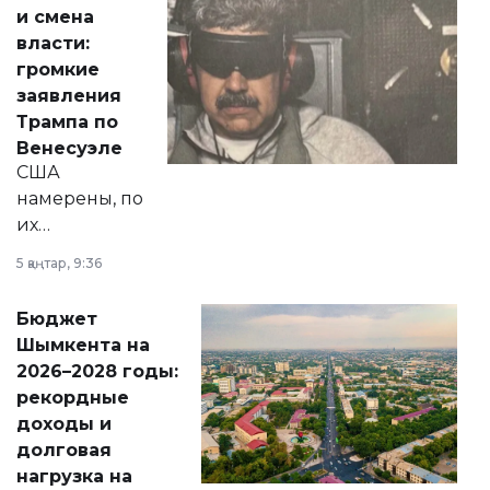
от слухов о
и смена
политических
власти:
реформах до
громкие
вопросов армии,
заявления
экономики и
Трампа по
личного здоровья.
Венесуэле
США
намерены, по
их
утверждению,
5 қаңтар, 9:36
принести
свободу
Бюджет
народу
Шымкента на
Венесуэлы.
2026–2028 годы:
рекордные
доходы и
долговая
нагрузка на