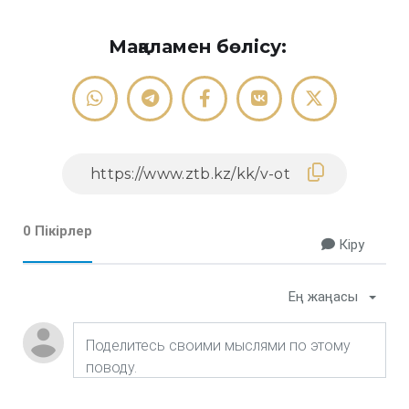
Мақаламен бөлісу:
0 Пікірлер
Кіру
Ең жаңасы