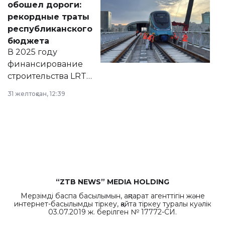
обошел дороги:
появился в базе
рекордные траты
нормативных
республиканского
правовых актов и
бюджета
на сайте маслихат
В 2025 году
города.
финансирование
строительства LRT
в Астане из
31 желтоқсан, 12:39
республиканского
бюджета достигло
рекордных
объемов.
“ZTB NEWS” MEDIA HOLDING
Мерзімді баспа басылымын, ақпарат агенттігін және
интернет-басылымды тіркеу, қайта тіркеу туралы куәлік
03.07.2019 ж. берілген № 17772-СИ.