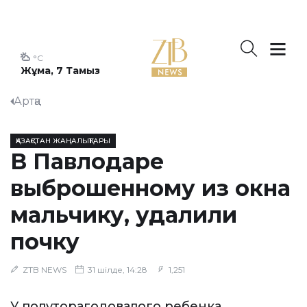
°C
Жұма, 7 Тамыз
Артқа
ҚАЗАҚСТАН ЖАҢАЛЫҚТАРЫ
В Павлодаре
выброшенному из окна
мальчику, удалили
почку
ZTB NEWS
31 шілде, 14:28
1,251
У полуторагодовалого ребенка