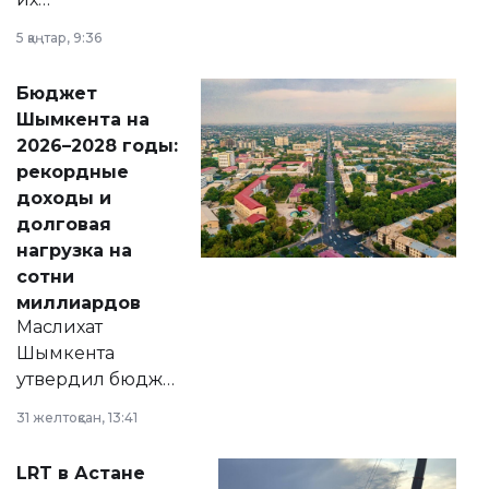
утверждению,
5 қаңтар, 9:36
принести
свободу
Бюджет
народу
Шымкента на
Венесуэлы.
2026–2028 годы:
рекордные
доходы и
долговая
нагрузка на
сотни
миллиардов
Маслихат
Шымкента
утвердил бюджет
города на 2026–
31 желтоқсан, 13:41
2028 годы.
Соответствующий
LRT в Астане
документ