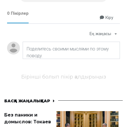
0 Пікірлер
Кіру
Ең жаңасы
Бірінші болып пікір қалдырыңыз
БАСҚА ЖАҢАЛЫҚТАР
Без паники и
домыслов: Токаев