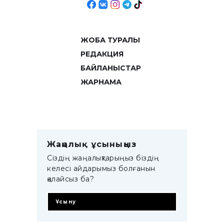
ЖОБА ТУРАЛЫ
РЕДАКЦИЯ
БАЙЛАНЫСТАР
ЖАРНАМА
Жаңалық ұсыныңыз
Сіздің жаңалықтарыңыз біздің
келесі айдарымыз болғанын
қалайсыз ба?
Ұсыну