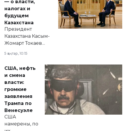
— о власти,
налогах и
будущем
Казахстана
Президент
Казахстана Касым-
Жомарт Токаев
прокомментировал
5 қаңтар, 10:15
сразу несколько
актуальных тем —
США, нефть
от слухов о
и смена
политических
власти:
реформах до
громкие
вопросов армии,
заявления
экономики и
Трампа по
личного здоровья.
Венесуэле
США
намерены, по
их