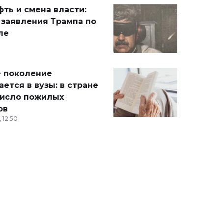
ть и смена власти:
 заявления Трампа по
ле
 поколение
ется в вузы: в стране
число пожилых
ов
 12:50