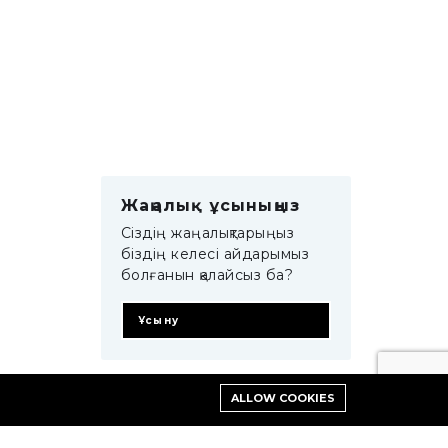
Жаңалық ұсыныңыз
Сіздің жаңалықтарыңыз
біздің келесі айдарымыз
болғанын қалайсыз ба?
Ұсыну
ALLOW COOKIES