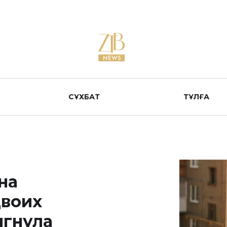
СҰХБАТ
ТҰЛҒА
на
двоих
ыгнула