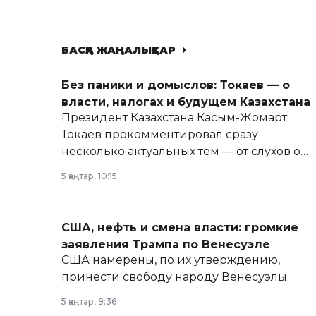
БАСҚА ЖАҢАЛЫҚТАР
Без паники и домыслов: Токаев — о
власти, налогах и будущем Казахстана
Президент Казахстана Касым-Жомарт
Токаев прокомментировал сразу
несколько актуальных тем — от слухов о
политических реформах до вопросов
5 қаңтар, 10:15
армии, экономики и личного здоровья.
США, нефть и смена власти: громкие
заявления Трампа по Венесуэле
США намерены, по их утверждению,
принести свободу народу Венесуэлы.
5 қаңтар, 9:36