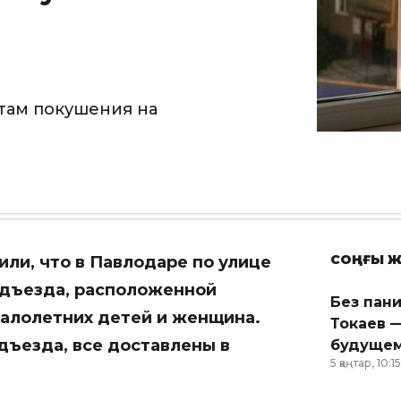
там покушения на
СОҢҒЫ Ж
ли, что в Павлодаре по улице
одъезда, расположенной
Без пан
малолетних детей и женщина.
Токаев —
дъезда, все доставлены в
будущем
5 қаңтар, 10:15