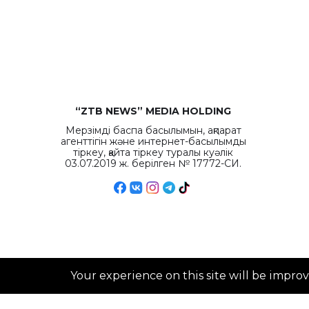
“ZTB NEWS” MEDIA HOLDING
Мерзімді баспа басылымын, ақпарат
агенттігін және интернет-басылымды
тіркеу, қайта тіркеу туралы куәлік
03.07.2019 ж. берілген № 17772-СИ.
Your experience on this site will be impro