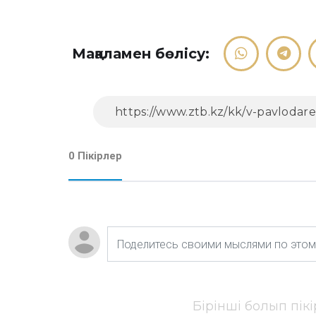
Мақаламен бөлісу:
0 Пікірлер
Бірінші болып пік