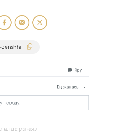
Кіру
Ең жаңасы
ір қалдырыңыз