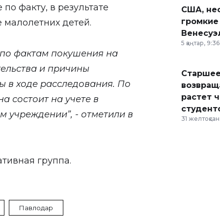
по факту, в результате
США, неф
громкие
 малолетних детей.
Венесуэ
5 қаңтар, 9:36
 по фактам покушения на
тельства и причины
Старшее
 в ходе расследования. По
возвраща
растет 
 состоит на учете в
студент
 учреждении”, - отметили в
31 желтоқсан,
ативная группа.
Павлодар