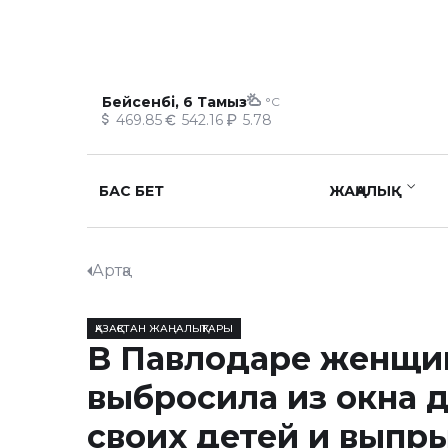
Бейсенбі, 6 Тамыз
°C
469.85
542.16
5.78
БАС БЕТ
ЖАҢАЛЫҚ
Артқа
ҚАЗАҚСТАН ЖАҢАЛЫҚТАРЫ
В Павлодаре женщи
выбросила из окна 
своих детей и выпр