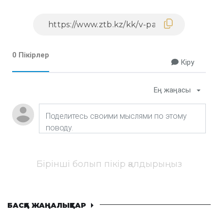
0 Пікірлер
Кіру
Ең жаңасы
Бірінші болып пікір қалдырыңыз
БАСҚА ЖАҢАЛЫҚТАР