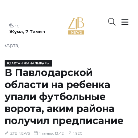
°C
Жұма, 7 Тамыз
Артқа
ҚАЗАҚСТАН ЖАҢАЛЫҚТАРЫ
В Павлодарской
области на ребенка
упали футбольные
ворота, аким района
получил предписание
ZTB NEWS
1 тамыз, 13:42
1,920