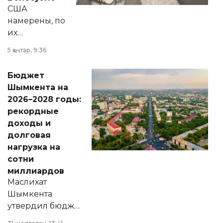
США
намерены, по
их
утверждению,
5 қаңтар, 9:36
принести
свободу
Бюджет
народу
Шымкента на
Венесуэлы.
2026–2028 годы:
рекордные
доходы и
долговая
нагрузка на
сотни
миллиардов
Маслихат
Шымкента
утвердил бюджет
города на 2026–