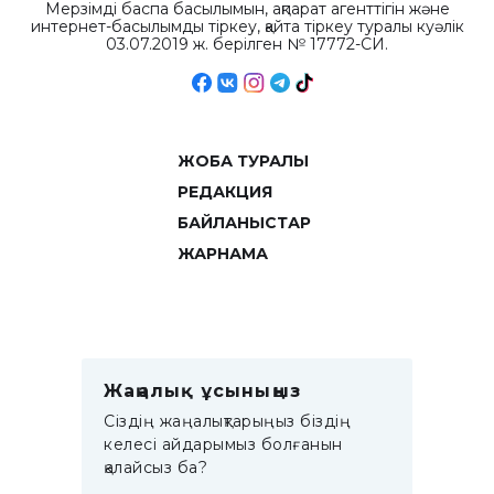
Мерзімді баспа басылымын, ақпарат агенттігін және
интернет-басылымды тіркеу, қайта тіркеу туралы куәлік
03.07.2019 ж. берілген № 17772-СИ.
ЖОБА ТУРАЛЫ
РЕДАКЦИЯ
БАЙЛАНЫСТАР
ЖАРНАМА
Жаңалық ұсыныңыз
Сіздің жаңалықтарыңыз біздің
келесі айдарымыз болғанын
қалайсыз ба?