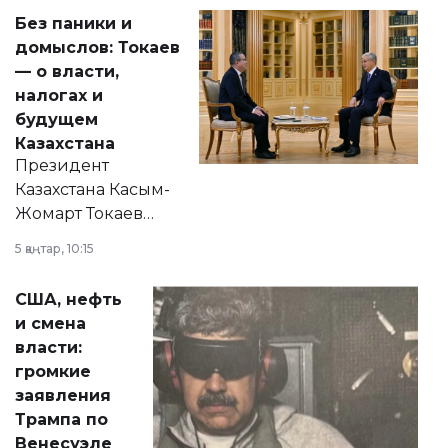
Без паники и
домыслов: Токаев
— о власти,
налогах и
будущем
Казахстана
Президент
Казахстана Касым-
Жомарт Токаев
прокомментировал
5 қаңтар, 10:15
сразу несколько
актуальных тем —
США, нефть
от слухов о
и смена
политических
власти:
реформах до
громкие
вопросов армии,
заявления
экономики и
Трампа по
личного здоровья.
Венесуэле