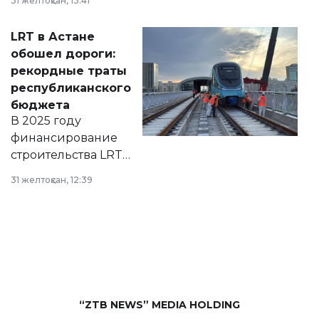
31 желтоқсан, 13:41
2028 годы.
Соответствующий
LRT в Астане
документ
обошел дороги:
появился в базе
рекордные траты
нормативных
республиканского
правовых актов и
бюджета
на сайте маслихат
В 2025 году
города.
финансирование
строительства LRT
в Астане из
31 желтоқсан, 12:39
республиканского
бюджета достигло
рекордных
объемов.
“ZTB NEWS” MEDIA HOLDING