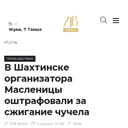
°C
Жұма, 7 Тамыз
Артқа
ПРОИСШЕСТВИЯ
В Шахтинске
организатора
Масленицы
оштрафовали за
сжигание чучела
ZTB NEWS
3 наурыз, 10:08
1,848