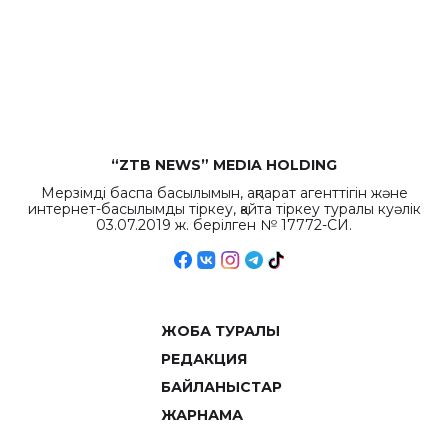
республиканского
бюджета достигло
рекордных
объемов.
“ZTB NEWS” MEDIA HOLDING
Мерзімді баспа басылымын, ақпарат агенттігін және
интернет-басылымды тіркеу, қайта тіркеу туралы куәлік
03.07.2019 ж. берілген № 17772-СИ.
ЖОБА ТУРАЛЫ
РЕДАКЦИЯ
БАЙЛАНЫСТАР
ЖАРНАМА