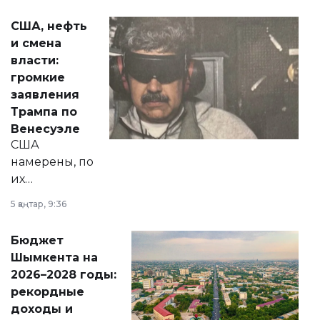
актуальных тем —
США, нефть
от слухов о
и смена
политических
власти:
реформах до
громкие
вопросов армии,
заявления
экономики и
Трампа по
личного здоровья.
Венесуэле
США
намерены, по
их
утверждению,
5 қаңтар, 9:36
принести
свободу
Бюджет
народу
Шымкента на
Венесуэлы.
2026–2028 годы:
рекордные
доходы и