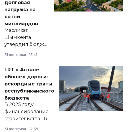
долговая
нагрузка на
сотни
миллиардов
Маслихат
Шымкента
утвердил бюджет
города на 2026–
31 желтоқсан, 13:41
2028 годы.
Соответствующий
LRT в Астане
документ
обошел дороги:
появился в базе
рекордные траты
нормативных
республиканского
правовых актов и
бюджета
на сайте маслихат
В 2025 году
города.
финансирование
строительства LRT
в Астане из
31 желтоқсан, 12:39