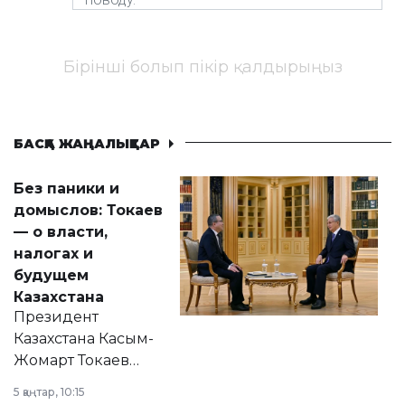
Бірінші болып пікір қалдырыңыз
БАСҚА ЖАҢАЛЫҚТАР
Без паники и
домыслов: Токаев
— о власти,
налогах и
будущем
Казахстана
Президент
Казахстана Касым-
Жомарт Токаев
прокомментировал
5 қаңтар, 10:15
сразу несколько