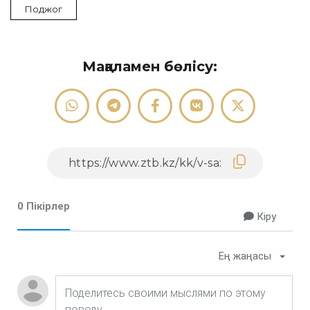
Поджог
Мақаламен бөлісу:
0 Пікірлер
Кіру
Ең жаңасы