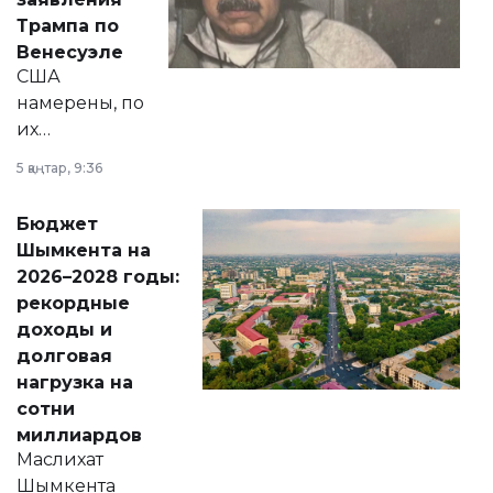
экономики и
Трампа по
личного здоровья.
Венесуэле
США
намерены, по
их
утверждению,
5 қаңтар, 9:36
принести
свободу
Бюджет
народу
Шымкента на
Венесуэлы.
2026–2028 годы:
рекордные
доходы и
долговая
нагрузка на
сотни
миллиардов
Маслихат
Шымкента