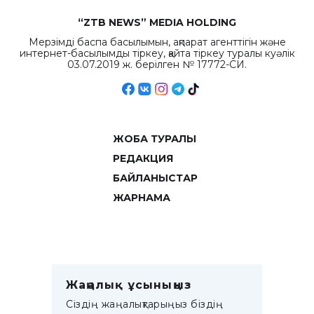
“ZTB NEWS” MEDIA HOLDING
Мерзімді баспа басылымын, ақпарат агенттігін және
интернет-басылымды тіркеу, қайта тіркеу туралы куәлік
03.07.2019 ж. берілген № 17772-СИ.
ЖОБА ТУРАЛЫ
РЕДАКЦИЯ
БАЙЛАНЫСТАР
ЖАРНАМА
Жаңалық ұсыныңыз
Сіздің жаңалықтарыңыз біздің