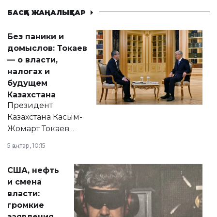
БАСҚА ЖАҢАЛЫҚТАР
Без паники и
домыслов: Токаев
— о власти,
налогах и
будущем
Казахстана
Президент
Казахстана Касым-
Жомарт Токаев
прокомментировал
5 қаңтар, 10:15
сразу несколько
актуальных тем —
США, нефть
от слухов о
и смена
политических
власти:
реформах до
громкие
вопросов армии,
заявления