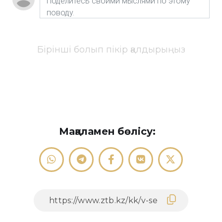
Бірінші болып пікір қалдырыңыз
Мақаламен бөлісу: