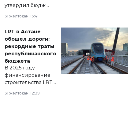
утвердил бюджет
города на 2026–
31 желтоқсан, 13:41
2028 годы.
Соответствующий
LRT в Астане
документ
обошел дороги:
появился в базе
рекордные траты
нормативных
республиканского
правовых актов и
бюджета
на сайте маслихат
В 2025 году
города.
финансирование
строительства LRT
в Астане из
31 желтоқсан, 12:39
республиканского
бюджета достигло
рекордных
объемов.