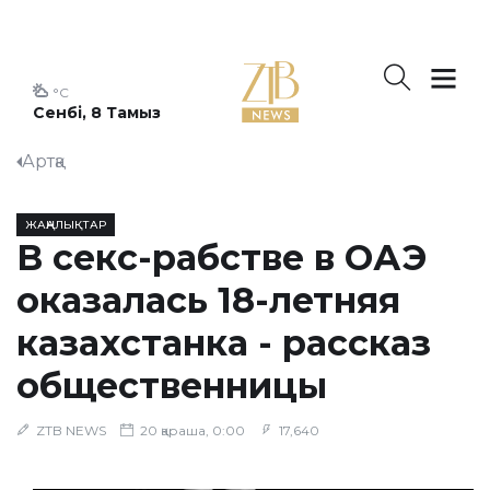
°C
Сенбі, 8 Тамыз
Артқа
ЖАҢАЛЫҚТАР
В секс-рабстве в ОАЭ
оказалась 18-летняя
казахстанка - рассказ
общественницы
ZTB NEWS
20 қараша, 0:00
17,640