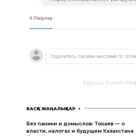
0 Пікірлер
Бірінші болып пік
БАСҚА ЖАҢАЛЫҚТАР
Без паники и домыслов: Токаев — о
власти, налогах и будущем Казахстана