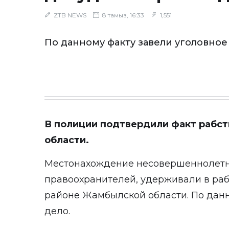
ZTB NEWS
8 тамыз, 16:33
1,551
По данному факту завели уголовное
В полиции подтвердили факт рабст
области.
Местонахождение несовершеннолетни
правоохранителей, удерживали в раб
районе Жамбылской области. По данн
дело.