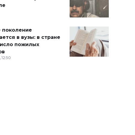
ле
 поколение
ется в вузы: в стране
число пожилых
ов
 12:50