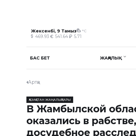
Жексенбі, 9 Тамыз
°C
469.93
541.64
5.71
БАС БЕТ
ЖАҢАЛЫҚ
Артқа
ҚАЗАҚСТАН ЖАҢАЛЫҚТАРЫ
В Жамбылской обла
оказались в рабстве
досудебное рассле