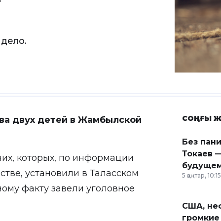
 дело.
СОҢҒЫ Ж
ва двух детей в Жамбылской
Без пан
Токаев —
х, которых, по информации
будущем
стве, установили в Таласском
5 қаңтар, 10:15
ому факту завели уголовное
США, неф
громкие