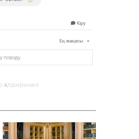
Кіру
Ең жаңасы
ір қалдырыңыз