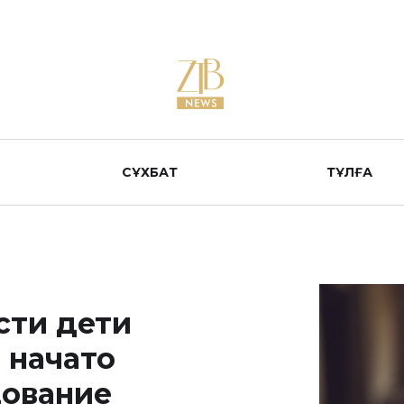
СҰХБАТ
ТҰЛҒА
сти дети
, начато
дование