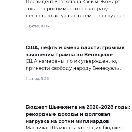
Президент Казахстана Касым-Жомарт
Токаев прокомментировал сразу
несколько актуальных тем — от слухов о
политических реформах до вопросов
5 қаңтар, 10:15
армии, экономики и личного здоровья.
США, нефть и смена власти: громкие
заявления Трампа по Венесуэле
США намерены, по их утверждению,
принести свободу народу Венесуэлы.
5 қаңтар, 9:36
Бюджет Шымкента на 2026–2028 годы:
рекордные доходы и долговая
нагрузка на сотни миллиардов
Маслихат Шымкента утвердил бюджет