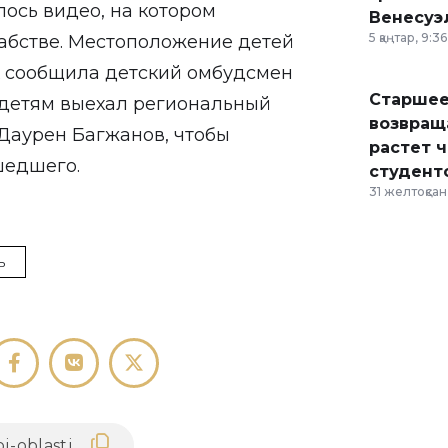
ось видео, на котором
Венесуэ
5 қаңтар, 9:36
рабстве. Местоположение детей
ях сообщила детский омбудсмен
Старшее
к детям выехал региональный
возвраща
Даурен Багжанов, чтобы
растет 
шедшего.
студент
31 желтоқсан,
ь