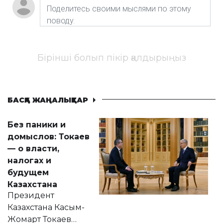
Бірінші болып пікір қалдырыңыз
БАСҚА ЖАҢАЛЫҚТАР
Без паники и
домыслов: Токаев
— о власти,
налогах и
будущем
Казахстана
Президент
Казахстана Касым-
Жомарт Токаев