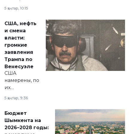
прокомментировал
5 қаңтар, 10:15
сразу несколько
актуальных тем —
США, нефть
от слухов о
и смена
политических
власти:
реформах до
громкие
вопросов армии,
заявления
экономики и
Трампа по
личного здоровья.
Венесуэле
США
намерены, по
их
утверждению,
5 қаңтар, 9:36
принести
свободу
Бюджет
народу
Шымкента на
Венесуэлы.
2026–2028 годы: