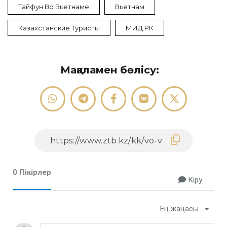
Тайфун Во Вьетнаме
Вьетнам
Казахстанские Туристы
МИД РК
Мақаламен бөлісу:
0 Пікірлер
Кіру
Ең жаңасы