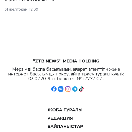
в Астане из
31 желтоқсан, 12:39
республиканского
бюджета достигло
рекордных
объемов.
“ZTB NEWS” MEDIA HOLDING
Мерзімді баспа басылымын, ақпарат агенттігін және
интернет-басылымды тіркеу, қайта тіркеу туралы куәлік
03.07.2019 ж. берілген № 17772-СИ.
ЖОБА ТУРАЛЫ
РЕДАКЦИЯ
БАЙЛАНЫСТАР