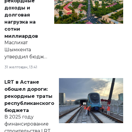
рекордные
доходы и
долговая
нагрузка на
сотни
миллиардов
Маслихат
Шымкента
утвердил бюджет
города на 2026–
31 желтоқсан, 13:41
2028 годы.
Соответствующий
LRT в Астане
документ
обошел дороги:
появился в базе
рекордные траты
нормативных
республиканского
правовых актов и
бюджета
на сайте маслихат
В 2025 году
города.
финансирование
строительства LRT