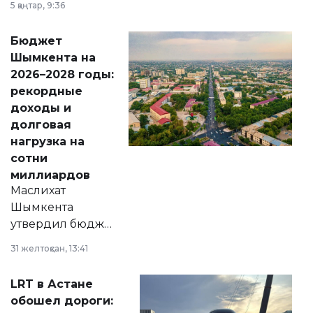
5 қаңтар, 9:36
принести
свободу
Бюджет
народу
Шымкента на
Венесуэлы.
2026–2028 годы:
рекордные
доходы и
долговая
нагрузка на
сотни
миллиардов
Маслихат
Шымкента
утвердил бюджет
города на 2026–
31 желтоқсан, 13:41
2028 годы.
Соответствующий
LRT в Астане
документ
обошел дороги:
появился в базе