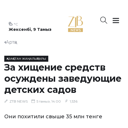
°C
Жексенбі, 9 Тамыз
Артқа
ҚАЗАҚСТАН ЖАҢАЛЫҚТАРЫ
За хищение средств
осуждены заведующие
детских садов
ZTB NEWS
5 тамыз, 14:00
1,536
Они похитили свыше 35 млн тенге