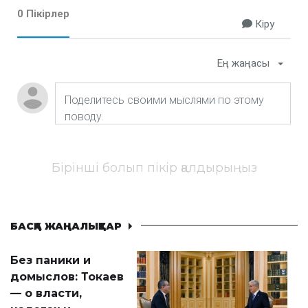
0 Пікірлер
Кіру
Ең жаңасы
Бірінші болып пікір қалдырыңыз
БАСҚА ЖАҢАЛЫҚТАР
Без паники и
домыслов: Токаев
— о власти,