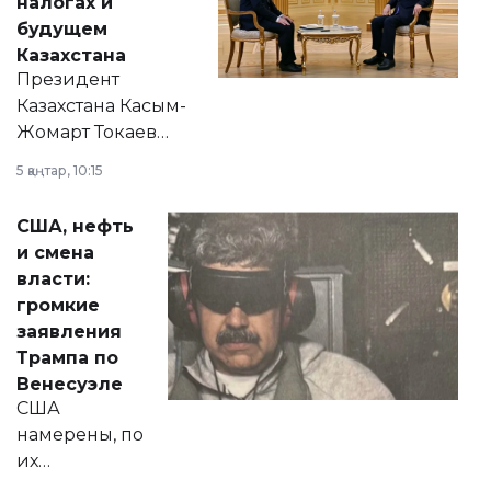
налогах и
будущем
Казахстана
Президент
Казахстана Касым-
Жомарт Токаев
прокомментировал
5 қаңтар, 10:15
сразу несколько
актуальных тем —
США, нефть
от слухов о
и смена
политических
власти:
реформах до
громкие
вопросов армии,
заявления
экономики и
Трампа по
личного здоровья.
Венесуэле
США
намерены, по
их
утверждению,