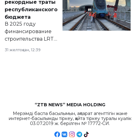
рекордные траты
нормативных
республиканского
правовых актов и
бюджета
на сайте маслихат
В 2025 году
города.
финансирование
строительства LRT
в Астане из
31 желтоқсан, 12:39
республиканского
бюджета достигло
рекордных
объемов.
“ZTB NEWS” MEDIA HOLDING
Мерзімді баспа басылымын, ақпарат агенттігін және
интернет-басылымды тіркеу, қайта тіркеу туралы куәлік
03.07.2019 ж. берілген № 17772-СИ.