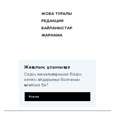
ЖОБА ТУРАЛЫ
РЕДАКЦИЯ
БАЙЛАНЫСТАР
ЖАРНАМА
Жаңалық ұсыныңыз
Сіздің жаңалықтарыңыз біздің
келесі айдарымыз болғанын
қалайсыз ба?
Ұсыну