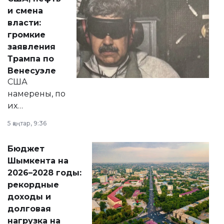
от слухов о
и смена
политических
власти:
реформах до
громкие
вопросов армии,
заявления
экономики и
Трампа по
личного здоровья.
Венесуэле
США
намерены, по
их
утверждению,
5 қаңтар, 9:36
принести
свободу
Бюджет
народу
Шымкента на
Венесуэлы.
2026–2028 годы:
рекордные
доходы и
долговая
нагрузка на