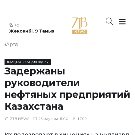
°C
Жексенбі, 9 Тамыз
Артқа
ҚАЗАҚСТАН ЖАҢАЛЫҚТАРЫ
Задержаны
руководители
нефтяных предприятий
Казахстана
ZTB NEWS
25 маусым, 11:00
1,709
Их подозревают в хищениях на миллиард