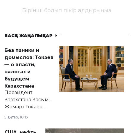
Бірінші болып пікір қалдырыңыз
БАСҚА ЖАҢАЛЫҚТАР
Без паники и
домыслов: Токаев
— о власти,
налогах и
будущем
Казахстана
Президент
Казахстана Касым-
Жомарт Токаев
прокомментировал
5 қаңтар, 10:15
сразу несколько
актуальных тем —
США, нефть