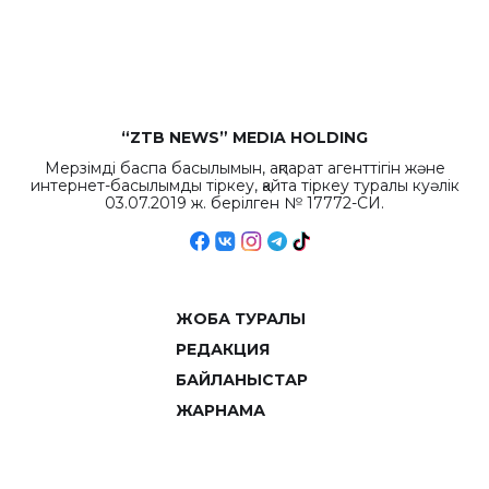
рекордных
объемов.
“ZTB NEWS” MEDIA HOLDING
Мерзімді баспа басылымын, ақпарат агенттігін және
интернет-басылымды тіркеу, қайта тіркеу туралы куәлік
03.07.2019 ж. берілген № 17772-СИ.
ЖОБА ТУРАЛЫ
РЕДАКЦИЯ
БАЙЛАНЫСТАР
ЖАРНАМА