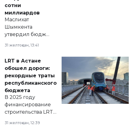
сотни
миллиардов
Маслихат
Шымкента
утвердил бюджет
города на 2026–
31 желтоқсан, 13:41
2028 годы.
Соответствующий
LRT в Астане
документ
обошел дороги:
появился в базе
рекордные траты
нормативных
республиканского
правовых актов и
бюджета
на сайте маслихат
В 2025 году
города.
финансирование
строительства LRT
в Астане из
31 желтоқсан, 12:39
республиканского
бюджета достигло