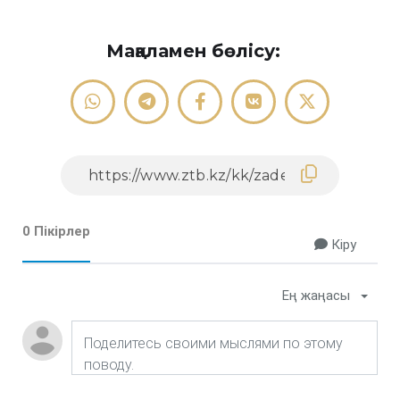
Мақаламен бөлісу:
0 Пікірлер
Кіру
Ең жаңасы