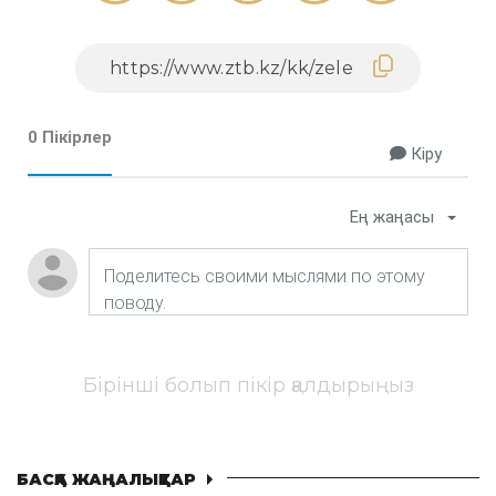
0 Пікірлер
Кіру
Ең жаңасы
Бірінші болып пікір қалдырыңыз
БАСҚА ЖАҢАЛЫҚТАР