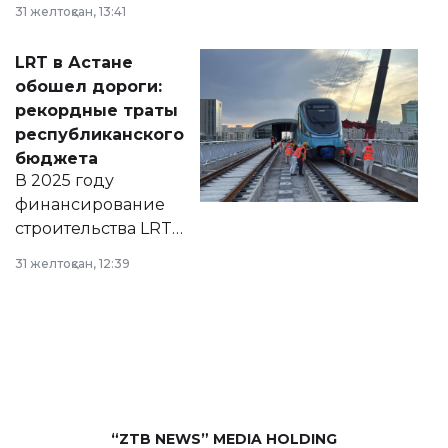
города на 2026–
31 желтоқсан, 13:41
2028 годы.
Соответствующий
LRT в Астане
документ
обошел дороги:
появился в базе
рекордные траты
нормативных
республиканского
правовых актов и
бюджета
на сайте маслихат
В 2025 году
города.
финансирование
строительства LRT
в Астане из
31 желтоқсан, 12:39
республиканского
бюджета достигло
рекордных
объемов.
“ZTB NEWS” MEDIA HOLDING