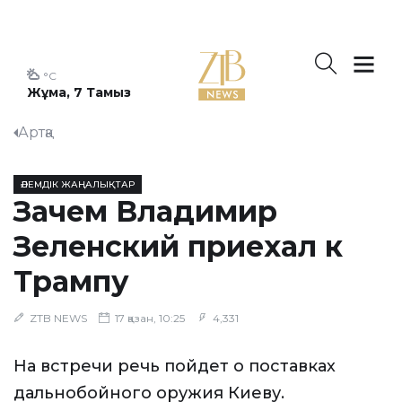
°C
Жұма, 7 Тамыз
Артқа
ӘЛЕМДІК ЖАҢАЛЫҚТАР
Зачем Владимир
Зеленский приехал к
Трампу
ZTB NEWS
17 қазан, 10:25
4,331
На встречи речь пойдет о поставках
дальнобойного оружия Киеву.