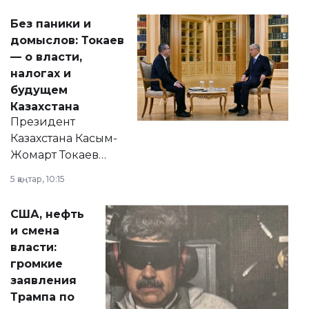
Без паники и
домыслов: Токаев
— о власти,
налогах и
будущем
Казахстана
Президент
Казахстана Касым-
Жомарт Токаев
прокомментировал
5 қаңтар, 10:15
сразу несколько
актуальных тем —
США, нефть
от слухов о
и смена
политических
власти:
реформах до
громкие
вопросов армии,
заявления
экономики и
Трампа по
личного здоровья.