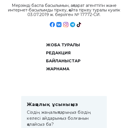
Мерзімді баспа басылымын, ақпарат агенттігін және
интернет-басылымды тіркеу, қайта тіркеу туралы куәлік
03.07.2019 ж. берілген № 17772-СИ.
ЖОБА ТУРАЛЫ
РЕДАКЦИЯ
БАЙЛАНЫСТАР
ЖАРНАМА
Жаңалық ұсыныңыз
Сіздің жаңалықтарыңыз біздің
келесі айдарымыз болғанын
қалайсыз ба?