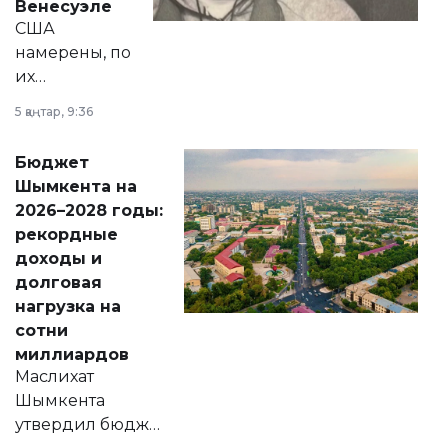
Венесуэле
США
намерены, по
их
утверждению,
5 қаңтар, 9:36
принести
свободу
Бюджет
народу
Шымкента на
Венесуэлы.
2026–2028 годы:
рекордные
доходы и
долговая
нагрузка на
сотни
миллиардов
Маслихат
Шымкента
утвердил бюджет