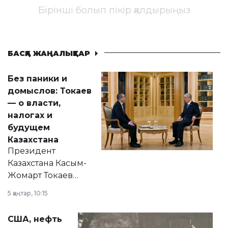
Бірінші болып пікір қалдырыңыз
БАСҚА ЖАҢАЛЫҚТАР
Без паники и
домыслов: Токаев
— о власти,
налогах и
будущем
Казахстана
Президент
Казахстана Касым-
Жомарт Токаев
прокомментировал
5 қаңтар, 10:15
сразу несколько
актуальных тем —
США, нефть
от слухов о