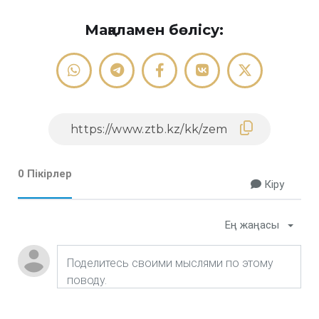
Мақаламен бөлісу:
0 Пікірлер
Кіру
Ең жаңасы