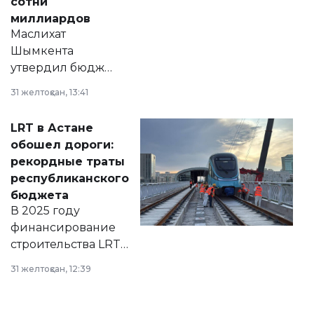
сотни
миллиардов
Маслихат
Шымкента
утвердил бюджет
города на 2026–
31 желтоқсан, 13:41
2028 годы.
Соответствующий
LRT в Астане
документ
обошел дороги:
появился в базе
рекордные траты
нормативных
республиканского
правовых актов и
бюджета
на сайте маслихат
В 2025 году
города.
финансирование
строительства LRT
в Астане из
31 желтоқсан, 12:39
республиканского
бюджета достигло
рекордных