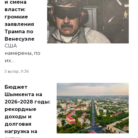
и смена
политических
власти:
реформах до
громкие
вопросов армии,
заявления
экономики и
Трампа по
личного здоровья.
Венесуэле
США
намерены, по
их
утверждению,
5 қаңтар, 9:36
принести
свободу
Бюджет
народу
Шымкента на
Венесуэлы.
2026–2028 годы:
рекордные
доходы и
долговая
нагрузка на