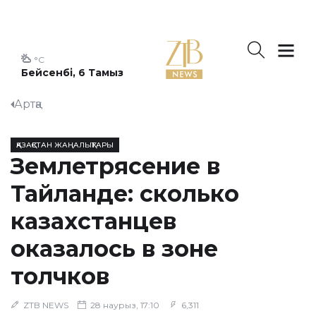
°C
Бейсенбі, 6 Тамыз
Артқа
ҚАЗАҚСТАН ЖАҢАЛЫҚТАРЫ
Землетрясение в
Тайланде: сколько
казахстанцев
оказалось в зоне
толчков
ZTB NEWS
28 наурыз, 17:10
6,311