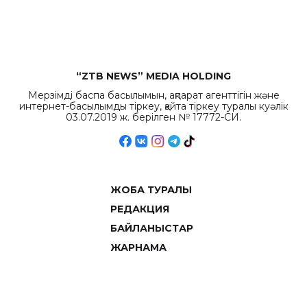
объемов.
“ZTB NEWS” MEDIA HOLDING
Мерзімді баспа басылымын, ақпарат агенттігін және
интернет-басылымды тіркеу, қайта тіркеу туралы куәлік
03.07.2019 ж. берілген № 17772-СИ.
ЖОБА ТУРАЛЫ
РЕДАКЦИЯ
БАЙЛАНЫСТАР
ЖАРНАМА