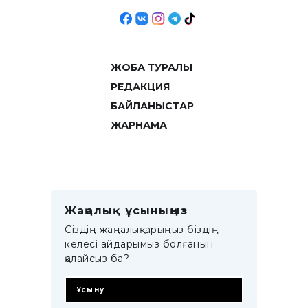
ЖОБА ТУРАЛЫ
РЕДАКЦИЯ
БАЙЛАНЫСТАР
ЖАРНАМА
Жаңалық ұсыныңыз
Сіздің жаңалықтарыңыз біздің
келесі айдарымыз болғанын
қалайсыз ба?
Ұсыну