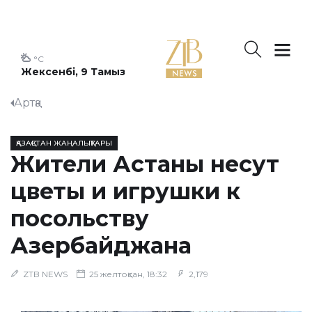
°C
Жексенбі, 9 Тамыз
Артқа
ҚАЗАҚСТАН ЖАҢАЛЫҚТАРЫ
Жители Астаны несут
цветы и игрушки к
посольству
Азербайджана
ZTB NEWS
25 желтоқсан, 18:32
2,179