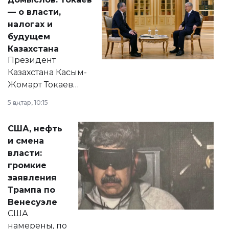
— о власти,
налогах и
будущем
Казахстана
Президент
Казахстана Касым-
Жомарт Токаев
прокомментировал
5 қаңтар, 10:15
сразу несколько
актуальных тем —
США, нефть
от слухов о
и смена
политических
власти:
реформах до
громкие
вопросов армии,
заявления
экономики и
Трампа по
личного здоровья.
Венесуэле
США
намерены, по