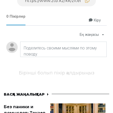
0 Пікірлер
Кіру
Ең жаңасы
Бірінші болып пікір қалдырыңыз
БАСҚА ЖАҢАЛЫҚТАР
Без паники и
домыслов: Токаев