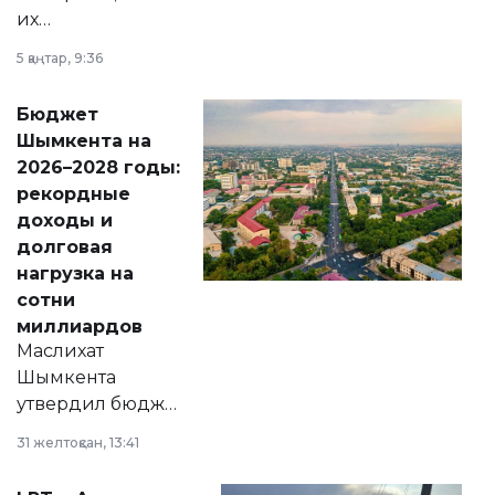
их
утверждению,
5 қаңтар, 9:36
принести
свободу
Бюджет
народу
Шымкента на
Венесуэлы.
2026–2028 годы:
рекордные
доходы и
долговая
нагрузка на
сотни
миллиардов
Маслихат
Шымкента
утвердил бюджет
города на 2026–
31 желтоқсан, 13:41
2028 годы.
Соответствующий