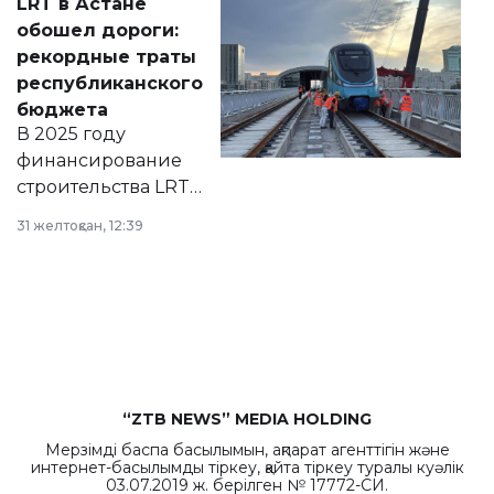
LRT в Астане
документ
обошел дороги:
появился в базе
рекордные траты
нормативных
республиканского
правовых актов и
бюджета
на сайте маслихат
В 2025 году
города.
финансирование
строительства LRT
в Астане из
31 желтоқсан, 12:39
республиканского
бюджета достигло
рекордных
объемов.
“ZTB NEWS” MEDIA HOLDING
Мерзімді баспа басылымын, ақпарат агенттігін және
интернет-басылымды тіркеу, қайта тіркеу туралы куәлік
03.07.2019 ж. берілген № 17772-СИ.