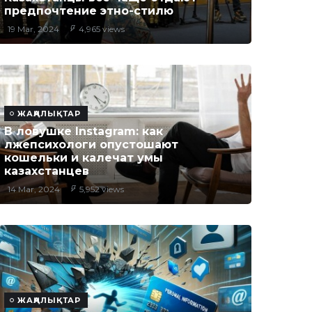
предпочтение этно-стилю
19 Mar, 2024
4,965 views
ЖАҢАЛЫҚТАР
В ловушке Instagram: как
лжепсихологи опустошают
кошельки и калечат умы
казахстанцев
14 Mar, 2024
5,952 views
ЖАҢАЛЫҚТАР