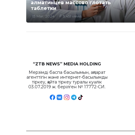
алматинцев массово глотать
таблетки
13 Mar, 2024
5,451 views
“ZTB NEWS” MEDIA HOLDING
Мерзімді баспа басылымын, ақпарат
агенттігін және интернет-басылымды
тіркеу, қайта тіркеу туралы куәлік
03.07.2019 ж. берілген № 17772-СИ.