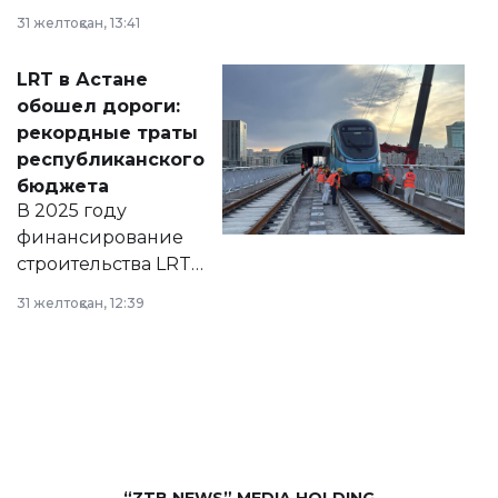
города на 2026–
31 желтоқсан, 13:41
2028 годы.
Соответствующий
LRT в Астане
документ
обошел дороги:
появился в базе
рекордные траты
нормативных
республиканского
правовых актов и
бюджета
на сайте маслихат
В 2025 году
города.
финансирование
строительства LRT
в Астане из
31 желтоқсан, 12:39
республиканского
бюджета достигло
рекордных
объемов.