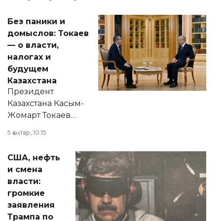
Без паники и
домыслов: Токаев
— о власти,
налогах и
будущем
Казахстана
Президент
Казахстана Касым-
Жомарт Токаев
прокомментировал
5 қаңтар, 10:15
сразу несколько
актуальных тем —
США, нефть
от слухов о
и смена
политических
власти:
реформах до
громкие
вопросов армии,
заявления
экономики и
Трампа по