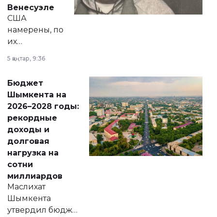
личного здоровья.
Венесуэле
США
намерены, по
их
утверждению,
5 қаңтар, 9:36
принести
свободу
Бюджет
народу
Шымкента на
Венесуэлы.
2026–2028 годы:
рекордные
доходы и
долговая
нагрузка на
сотни
миллиардов
Маслихат
Шымкента
утвердил бюджет