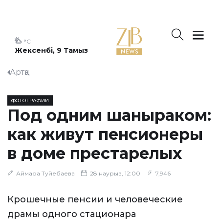
°C
Жексенбі, 9 Тамыз
Артқа
ФОТОГРАФИИ
Под одним шаныраком:
как живут пенсионеры
в доме престарелых
Аймара Туйебаева
28 наурыз, 12:00
7,946
Крошечные пенсии и человеческие
драмы одного стационара