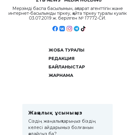
“ZTB NEWS” MEDIA HOLDING
Мерзімді баспа басылымын, ақпарат агенттігін және
интернет-басылымды тіркеу, қайта тіркеу туралы куәлік
03.07.2019 ж. берілген № 17772-СИ.
ЖОБА ТУРАЛЫ
РЕДАКЦИЯ
БАЙЛАНЫСТАР
ЖАРНАМА
Жаңалық ұсыныңыз
Сіздің жаңалықтарыңыз біздің
келесі айдарымыз болғанын
қалайсыз ба?