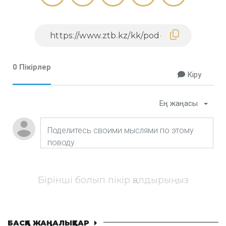
0 Пікірлер
Кіру
Ең жаңасы
Бірінші болып пікір қалдырыңыз
БАСҚА ЖАҢАЛЫҚТАР