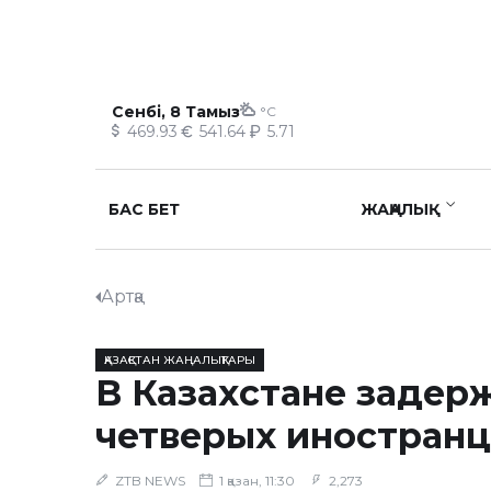
Сенбі, 8 Тамыз
°C
469.93
541.64
5.71
БАС БЕТ
ЖАҢАЛЫҚ
Артқа
ҚАЗАҚСТАН ЖАҢАЛЫҚТАРЫ
В Казахстане задер
четверых иностранц
ZTB NEWS
1 қазан, 11:30
2,273