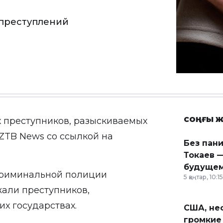
 преступлений
СОҢҒЫ Ж
 преступников, разыскиваемых
ZTB News
со ссылкой на
Без пан
Токаев —
будущем
криминальной полиции
5 қаңтар, 10:15
али преступников,
х государствах.
США, неф
громкие