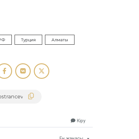
РФ
Турция
Алматы
Кіру
Ең жаңасы