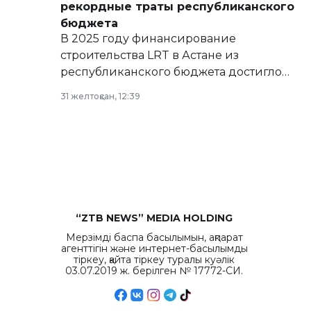
рекордные траты республиканского
бюджета
В 2025 году финансирование
строительства LRT в Астане из
республиканского бюджета достигло
рекордных объемов.
31 желтоқсан, 12:39
“ZTB NEWS” MEDIA HOLDING
Мерзімді баспа басылымын, ақпарат
агенттігін және интернет-басылымды
тіркеу, қайта тіркеу туралы куәлік
03.07.2019 ж. берілген № 17772-СИ.