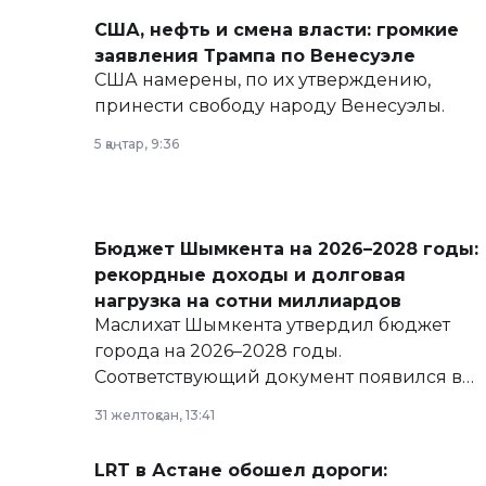
США, нефть и смена власти: громкие
заявления Трампа по Венесуэле
США намерены, по их утверждению,
принести свободу народу Венесуэлы.
5 қаңтар, 9:36
Бюджет Шымкента на 2026–2028 годы:
рекордные доходы и долговая
нагрузка на сотни миллиардов
Маслихат Шымкента утвердил бюджет
города на 2026–2028 годы.
Соответствующий документ появился в
базе нормативных правовых актов и на
31 желтоқсан, 13:41
сайте маслихат города.
LRT в Астане обошел дороги: