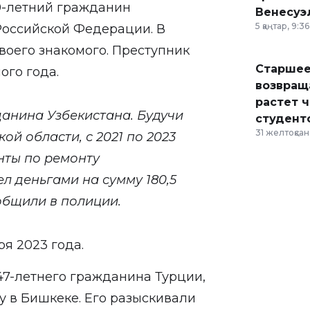
9-летний гражданин
Венесуэ
5 қаңтар, 9:36
оссийской Федерации. В
воего знакомого. Преступник
Старшее
ого года.
возвраща
растет 
анина Узбекистана. Будучи
студент
31 желтоқсан,
й области, с 2021 по 2023
нты по ремонту
л деньгами на сумму 180,5
сообщили в полиции.
ря 2023 года.
7-летнего гражданина Турции,
 в Бишкеке. Его разыскивали