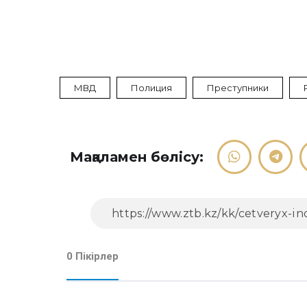
МВД
Полиция
Преступники
Мақаламен бөлісу:
0 Пікірлер