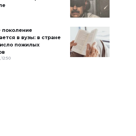
ле
 поколение
ется в вузы: в стране
число пожилых
ов
 12:50