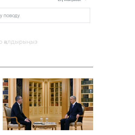
ір қалдырыңыз