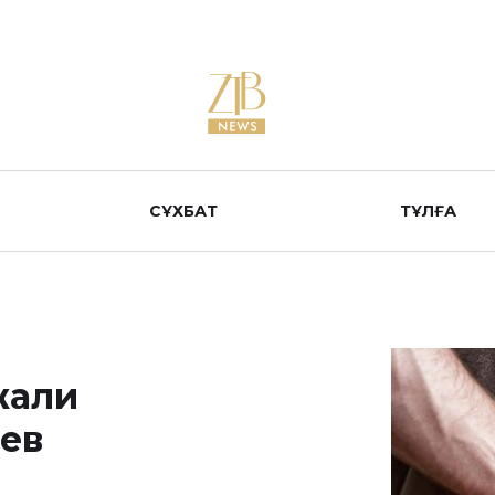
СҰХБАТ
ТҰЛҒА
жали
ев