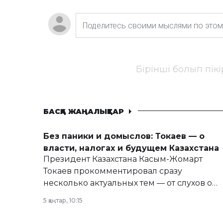
Бірінші болып пік
БАСҚА ЖАҢАЛЫҚТАР
Без паники и домыслов: Токаев — о
власти, налогах и будущем Казахстана
Президент Казахстана Касым-Жомарт
Токаев прокомментировал сразу
несколько актуальных тем — от слухов о
политических реформах до вопросов
5 қаңтар, 10:15
армии, экономики и личного здоровья.