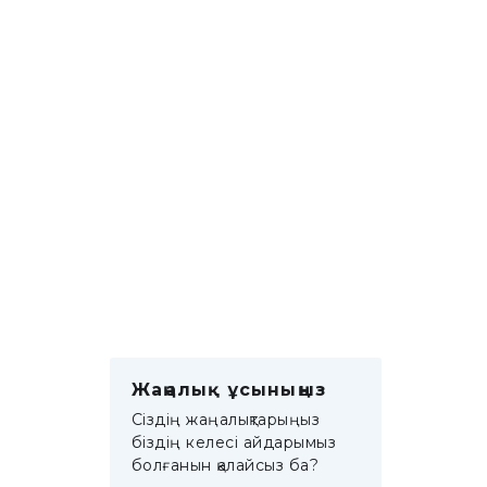
Жаңалық ұсыныңыз
Сіздің жаңалықтарыңыз
біздің келесі айдарымыз
болғанын қалайсыз ба?