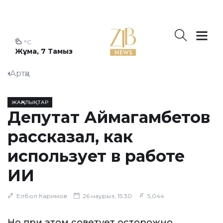
°C
Жұма, 7 Тамыз
Артқа
ЖАҢАЛЫҚТАР
Депутат Аймагамбетов
рассказал, как
использует в работе
ИИ
Елбол Каримов
26 наурыз, 15:30
5,044
Но при этом советует осторожно