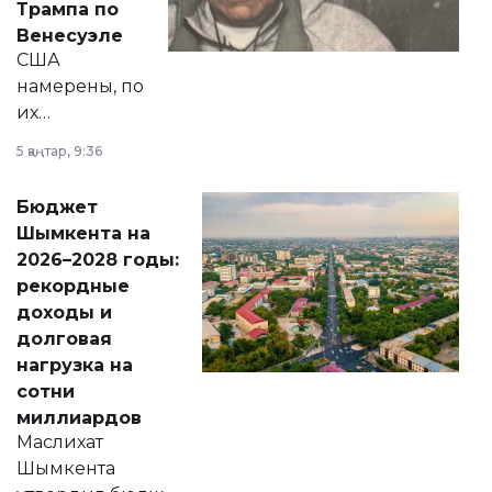
Трампа по
личного здоровья.
Венесуэле
США
намерены, по
их
утверждению,
5 қаңтар, 9:36
принести
свободу
Бюджет
народу
Шымкента на
Венесуэлы.
2026–2028 годы:
рекордные
доходы и
долговая
нагрузка на
сотни
миллиардов
Маслихат
Шымкента