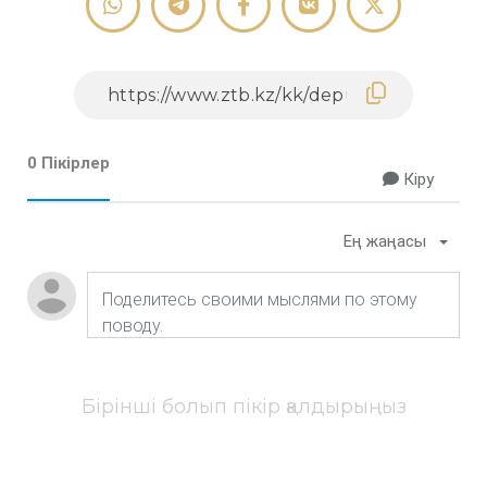
0 Пікірлер
Кіру
Ең жаңасы
Бірінші болып пікір қалдырыңыз