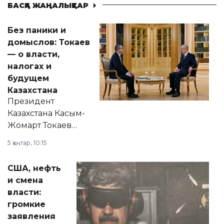
БАСҚА ЖАҢАЛЫҚТАР
Без паники и
домыслов: Токаев
— о власти,
налогах и
будущем
Казахстана
Президент
Казахстана Касым-
Жомарт Токаев
прокомментировал
5 қаңтар, 10:15
сразу несколько
актуальных тем —
США, нефть
от слухов о
и смена
политических
власти:
реформах до
громкие
вопросов армии,
заявления
экономики и