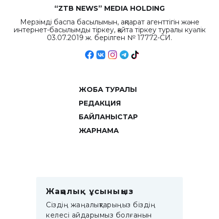
“ZTB NEWS” MEDIA HOLDING
Мерзімді баспа басылымын, ақпарат агенттігін және
интернет-басылымды тіркеу, қайта тіркеу туралы куәлік
03.07.2019 ж. берілген № 17772-СИ.
ЖОБА ТУРАЛЫ
РЕДАКЦИЯ
БАЙЛАНЫСТАР
ЖАРНАМА
Жаңалық ұсыныңыз
Сіздің жаңалықтарыңыз біздің
келесі айдарымыз болғанын