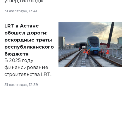
утвердил бюджет
города на 2026–
31 желтоқсан, 13:41
2028 годы.
Соответствующий
LRT в Астане
документ
обошел дороги:
появился в базе
рекордные траты
нормативных
республиканского
правовых актов и
бюджета
на сайте маслихат
В 2025 году
города.
финансирование
строительства LRT
в Астане из
31 желтоқсан, 12:39
республиканского
бюджета достигло
рекордных
объемов.