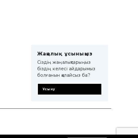
Жаңалық ұсыныңыз
Сіздің жаңалықтарыңыз
біздің келесі айдарымыз
болғанын қалайсыз ба?
Ұсыну