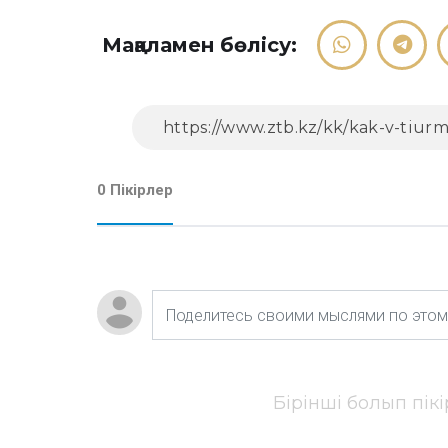
Мақаламен бөлісу:
0 Пікірлер
Бірінші болып пік