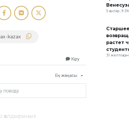
Венесуэ
5 қаңтар, 9:36
Старшее
возвраща
растет 
студент
31 желтоқсан,
Кіру
Ең жаңасы
ір қалдырыңыз