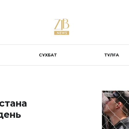
СҰХБАТ
ТҰЛҒА
стана
день