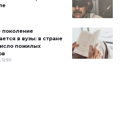
ле
 поколение
ется в вузы: в стране
число пожилых
ов
 12:50