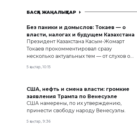
БАСҚА ЖАҢАЛЫҚТАР
Без паники и домыслов: Токаев — о
власти, налогах и будущем Казахстана
Президент Казахстана Касым-Жомарт
Токаев прокомментировал сразу
несколько актуальных тем — от слухов о
политических реформах до вопросов
5 қаңтар, 10:15
армии, экономики и личного здоровья.
США, нефть и смена власти: громкие
заявления Трампа по Венесуэле
США намерены, по их утверждению,
принести свободу народу Венесуэлы.
5 қаңтар, 9:36