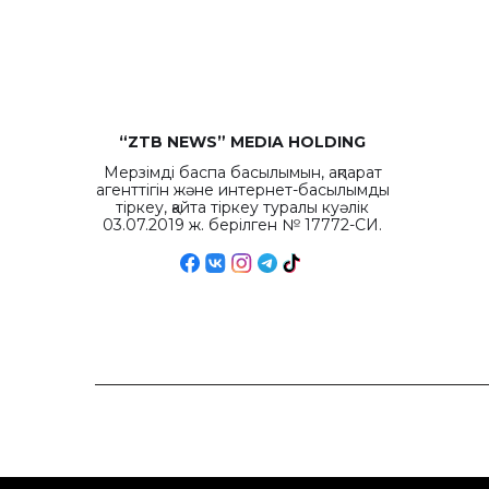
“ZTB NEWS” MEDIA HOLDING
Мерзімді баспа басылымын, ақпарат
агенттігін және интернет-басылымды
тіркеу, қайта тіркеу туралы куәлік
03.07.2019 ж. берілген № 17772-СИ.