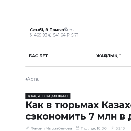
Сенбі, 8 Тамыз
°C
469.93
541.64
5.71
БАС БЕТ
ЖАҢАЛЫҚ
Артқа
ҚАЗАҚСТАН ЖАҢАЛЫҚТАРЫ
Как в тюрьмах Казах
сэкономить 7 млн в 
Фаузия Мырзабекова
11 шілде, 10:00
5,243