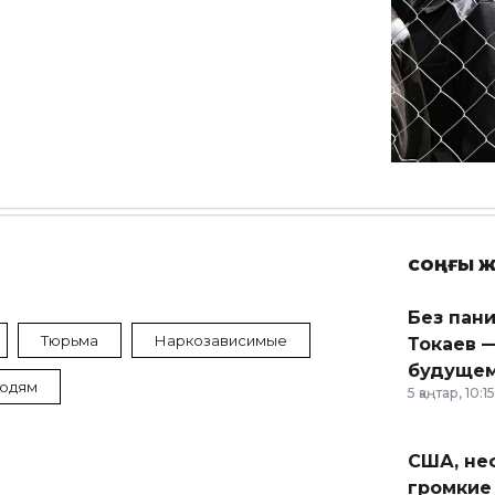
СОҢҒЫ Ж
Без пан
Тюрьма
Наркозависимые
Токаев —
будущем
юдям
5 қаңтар, 10:15
США, неф
громкие