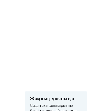
Жаңалық ұсыныңыз
Сіздің жаңалықтарыңыз
біздің келесі айдарымыз