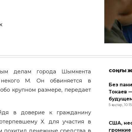
к
СОҢҒЫ Ж
ным делам города Шымкента
некого М. Он обвиняется в
Без пан
собо крупном размере, передает
Токаев —
будущем
5 қаңтар, 10:15
ойдя в доверие к гражданину
отерпевшему Х. для участия в
США, неф
громкие
м похитил денежные средства в