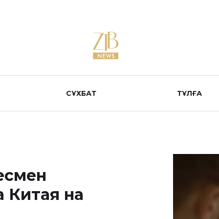
СҰХБАТ
ТҰЛҒА
есмен
 Китая на