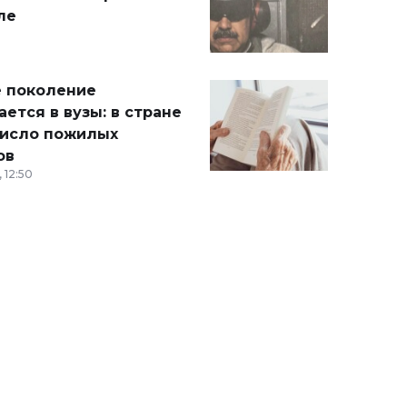
ле
 поколение
ется в вузы: в стране
число пожилых
ов
 12:50