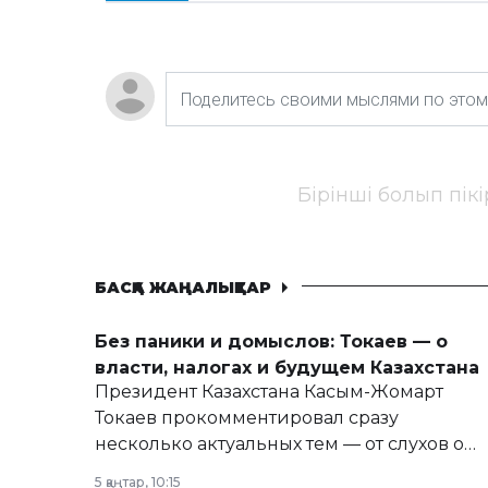
Бірінші болып пік
БАСҚА ЖАҢАЛЫҚТАР
Без паники и домыслов: Токаев — о
власти, налогах и будущем Казахстана
Президент Казахстана Касым-Жомарт
Токаев прокомментировал сразу
несколько актуальных тем — от слухов о
политических реформах до вопросов
5 қаңтар, 10:15