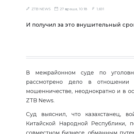
ZTB NEWS
27 қараша, 10:18
1,691
И получил за это внушительный сро
В межрайонном суде по уголов
рассмотрено дело в отношении 
мошенничестве, неоднократно и в о
ZTB News
.
Суд выяснил, что казахстанец, в
Китайской Народной Республики, п
совместном бизнесе, обманным путе