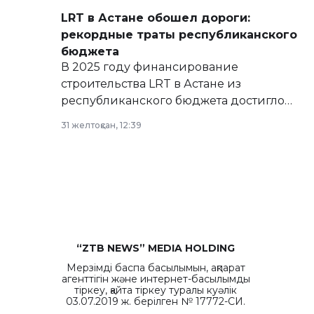
LRT в Астане обошел дороги:
рекордные траты республиканского
бюджета
В 2025 году финансирование
строительства LRT в Астане из
республиканского бюджета достигло
рекордных объемов.
31 желтоқсан, 12:39
“ZTB NEWS” MEDIA HOLDING
Мерзімді баспа басылымын, ақпарат
агенттігін және интернет-басылымды
тіркеу, қайта тіркеу туралы куәлік
03.07.2019 ж. берілген № 17772-СИ.