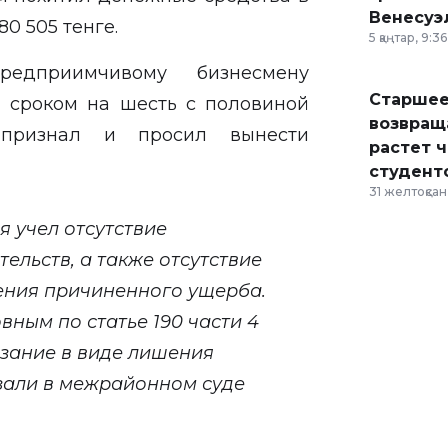
Венесуэ
80 505 тенге.
5 қаңтар, 9:36
едприимчивому бизнесмену
Старшее
 сроком на шесть с половиной
возвраща
признал и просил вынести
растет 
студент
31 желтоқсан,
я учел отсутствие
ельств, а также отсутствие
ения причиненного ущерба.
ным по статье 190 части 4
азание в виде лишения
азали в межрайонном суде