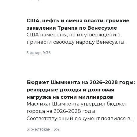
армии, экономики и личного здоровья.
США, нефть и смена власти: громкие
заявления Трампа по Венесуэле
США намерены, по их утверждению,
принести свободу народу Венесуэлы.
5 қаңтар, 9:36
Бюджет Шымкента на 2026–2028 годы:
рекордные доходы и долговая
нагрузка на сотни миллиардов
Маслихат Шымкента утвердил бюджет
города на 2026–2028 годы.
Соответствующий документ появился в
базе нормативных правовых актов и на
31 желтоқсан, 13:41
сайте маслихат города.