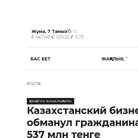
Жұма, 7 Тамыз
°C
467.48
539.52
5.73
БАС БЕТ
ЖАҢАЛЫҚ
Артқа
ҚАЗАҚСТАН ЖАҢАЛЫҚТАРЫ
Казахстанский бизн
обманул гражданина
537 млн тенге