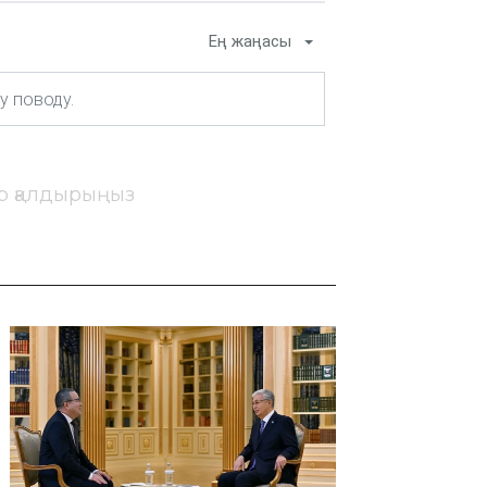
Ең жаңасы
ір қалдырыңыз