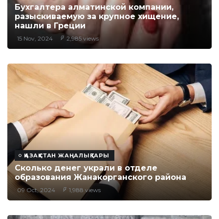
Бухгалтера алматинской компании,
разыскиваемую за крупное хищение,
нашли в Греции
15 Nov, 2024
2,985 views
ҚАЗАҚСТАН ЖАҢАЛЫҚТАРЫ
Сколько денег украли в отделе
образования Жанакорганского района
09 Oct, 2024
1,988 views