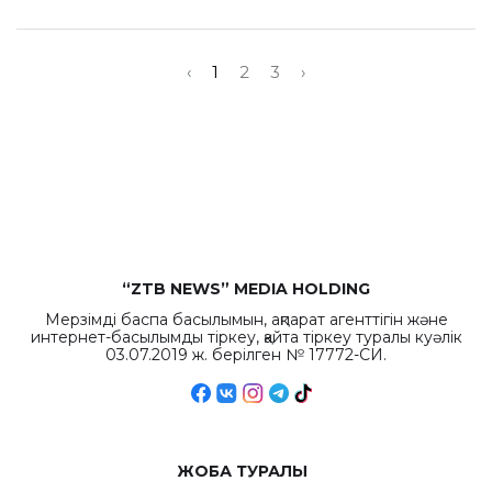
‹
1
2
3
›
“ZTB NEWS” MEDIA HOLDING
Мерзімді баспа басылымын, ақпарат агенттігін және
интернет-басылымды тіркеу, қайта тіркеу туралы куәлік
03.07.2019 ж. берілген № 17772-СИ.
ЖОБА ТУРАЛЫ