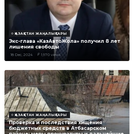
ҚАЗАҚСТАН ЖАҢАЛЫҚТАРЫ
Экс-глава «КазАвтоЖола» получил 8 лет
лишения свободы
18 Dec, 2024
1,970 views
ҚАЗАҚСТАН ЖАҢАЛЫҚТАРЫ
Проверка и последствия хищения
бюджетных средств в Атбасарском
районе: меры прокуратуры и дальнейшие