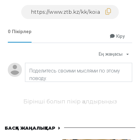
0 Пікірлер
Кіру
Ең жаңасы
Бірінші болып пікір қалдырыңыз
БАСҚА ЖАҢАЛЫҚТАР