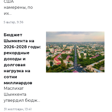
США
намерены, по
их
утверждению,
5 қаңтар, 9:36
принести
свободу
Бюджет
народу
Шымкента на
Венесуэлы.
2026–2028 годы:
рекордные
доходы и
долговая
нагрузка на
сотни
миллиардов
Маслихат
Шымкента
утвердил бюджет
города на 2026–
31 желтоқсан, 13:41