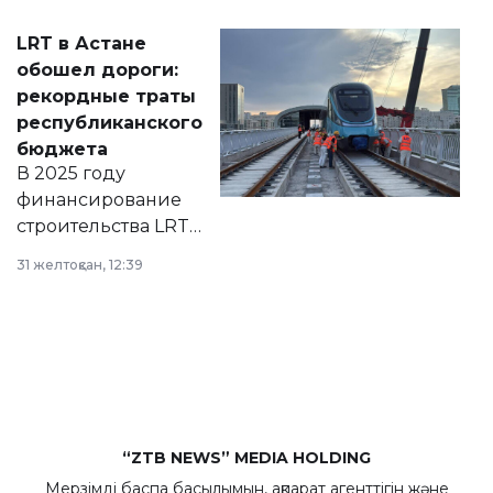
2028 годы.
Соответствующий
LRT в Астане
документ
обошел дороги:
появился в базе
рекордные траты
нормативных
республиканского
правовых актов и
бюджета
на сайте маслихат
В 2025 году
города.
финансирование
строительства LRT
в Астане из
31 желтоқсан, 12:39
республиканского
бюджета достигло
рекордных
объемов.
“ZTB NEWS” MEDIA HOLDING
Мерзімді баспа басылымын, ақпарат агенттігін және