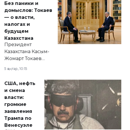
Без паники и
домыслов: Токаев
— о власти,
налогах и
будущем
Казахстана
Президент
Казахстана Касым-
Жомарт Токаев
прокомментировал
5 қаңтар, 10:15
сразу несколько
актуальных тем —
США, нефть
от слухов о
и смена
политических
власти:
реформах до
громкие
вопросов армии,
заявления
экономики и
Трампа по
личного здоровья.
Венесуэле