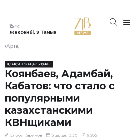
°C
Жексенбі, 9 Тамыз
Артқа
ҚАЗАҚСТАН ЖАҢАЛЫҚТАРЫ
Коянбаев, Адамбай,
Кабатов: что стало с
популярными
казахстанскими
КВНщиками
Елбол Каримов
5 шілде, 13:30
9,285