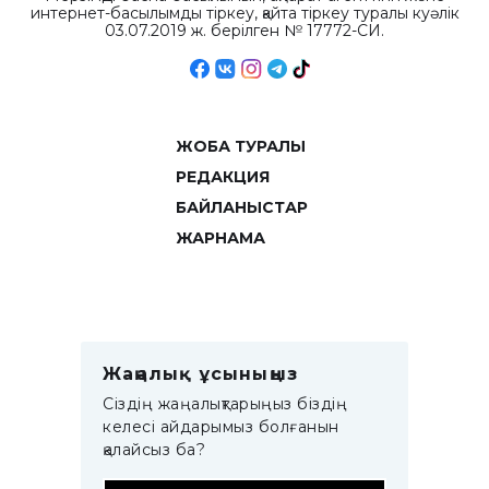
интернет-басылымды тіркеу, қайта тіркеу туралы куәлік
03.07.2019 ж. берілген № 17772-СИ.
ЖОБА ТУРАЛЫ
РЕДАКЦИЯ
БАЙЛАНЫСТАР
ЖАРНАМА
Жаңалық ұсыныңыз
Сіздің жаңалықтарыңыз біздің
келесі айдарымыз болғанын
қалайсыз ба?