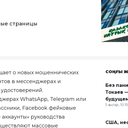
вые страницы
СОҢҒЫ Ж
щает о новых мошеннических
нтов в мессенджерах и
Без пан
 удостоверений.
Токаев —
джерах WhatsApp, Telegram или
будущем
5 қаңтар, 10:15
ассники, Facebook фейковые
е аккаунты» руководства
США, неф
существляют массовые