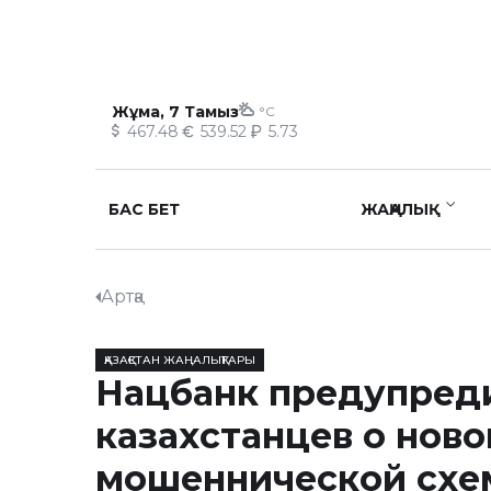
Жұма, 7 Тамыз
°C
467.48
539.52
5.73
БАС БЕТ
ЖАҢАЛЫҚ
Артқа
ҚАЗАҚСТАН ЖАҢАЛЫҚТАРЫ
Нацбанк предупред
казахстанцев о ново
мошеннической схе