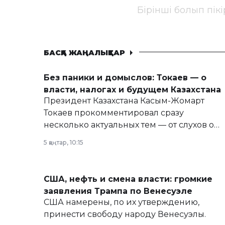
Бірінші болып пік
БАСҚА ЖАҢАЛЫҚТАР
Без паники и домыслов: Токаев — о
власти, налогах и будущем Казахстана
Президент Казахстана Касым-Жомарт
Токаев прокомментировал сразу
несколько актуальных тем — от слухов о
политических реформах до вопросов
5 қаңтар, 10:15
армии, экономики и личного здоровья.
США, нефть и смена власти: громкие
заявления Трампа по Венесуэле
США намерены, по их утверждению,
принести свободу народу Венесуэлы.