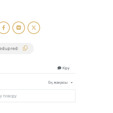
Кіру
Ең жаңасы