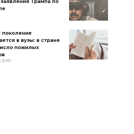
 заявления Трампа по
ле
 поколение
ется в вузы: в стране
число пожилых
ов
 12:50