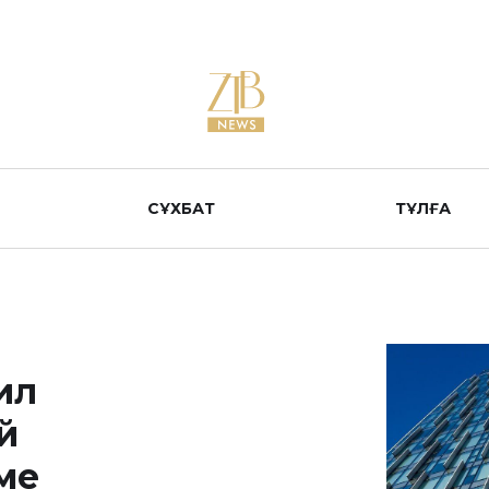
СҰХБАТ
ТҰЛҒА
ил
й
ме