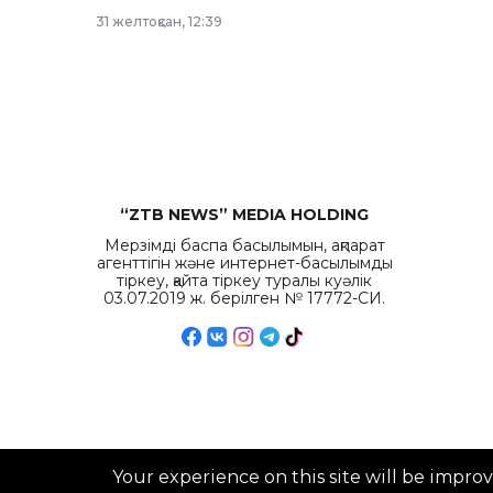
рекордных объемов.
31 желтоқсан, 12:39
“ZTB NEWS” MEDIA HOLDING
Мерзімді баспа басылымын, ақпарат
агенттігін және интернет-басылымды
тіркеу, қайта тіркеу туралы куәлік
03.07.2019 ж. берілген № 17772-СИ.
Your experience on this site will be impro