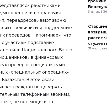
громкие
редставляясь работниками
Венесуэ
5 қаңтар, 9:36
лоумышленники направляют
я, переадресовывают звонки
Старшее
авляют реквизиты и поддельные
возвраща
их переводов. Напоминаем, что
растет 
 с участием подставных
студент
31 желтоқсан,
ганов или Национального Банка
 мошенников» в финансовых
ных проверок специальными
тных «специальных операциях»
Казахстан. В этой связи
ывает граждан не доверять
тельным телефонным звонкам,
нные, не переходить по