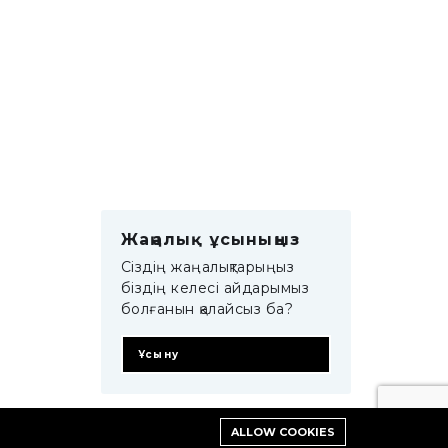
Жаңалық ұсыныңыз
Сіздің жаңалықтарыңыз
біздің келесі айдарымыз
болғанын қалайсыз ба?
Ұсыну
ALLOW COOKIES