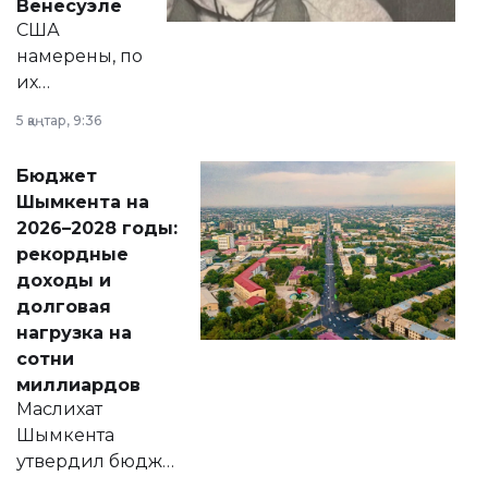
Венесуэле
США
намерены, по
их
утверждению,
5 қаңтар, 9:36
принести
свободу
Бюджет
народу
Шымкента на
Венесуэлы.
2026–2028 годы:
рекордные
доходы и
долговая
нагрузка на
сотни
миллиардов
Маслихат
Шымкента
утвердил бюджет
города на 2026–