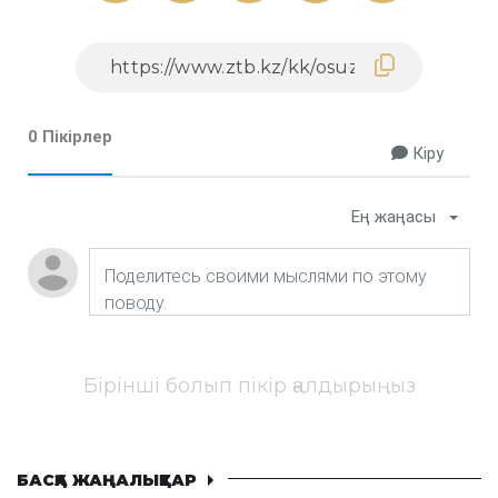
0 Пікірлер
Кіру
Ең жаңасы
Бірінші болып пікір қалдырыңыз
БАСҚА ЖАҢАЛЫҚТАР