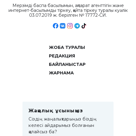
Мерзімді баспа басылымын, ақпарат агенттігін және
интернет-басылымды тіркеу, қайта тіркеу туралы куәлік
03.07.2019 ж. берілген № 17772-СИ.
ЖОБА ТУРАЛЫ
РЕДАКЦИЯ
БАЙЛАНЫСТАР
ЖАРНАМА
Жаңалық ұсыныңыз
Сіздің жаңалықтарыңыз біздің
келесі айдарымыз болғанын
қалайсыз ба?