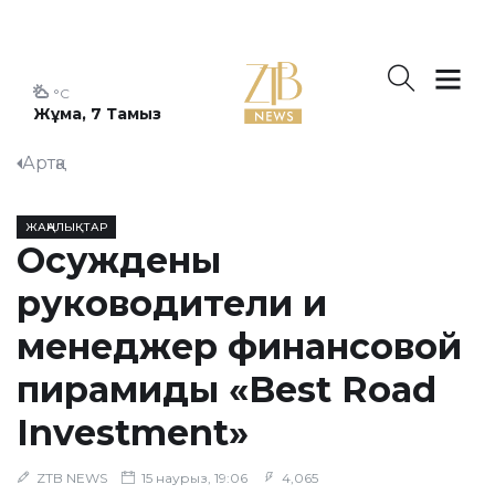
°C
Жұма, 7 Тамыз
Артқа
ЖАҢАЛЫҚТАР
Осуждены
руководители и
менеджер финансовой
пирамиды «Best Road
Investment»
ZTB NEWS
15 наурыз, 19:06
4,065