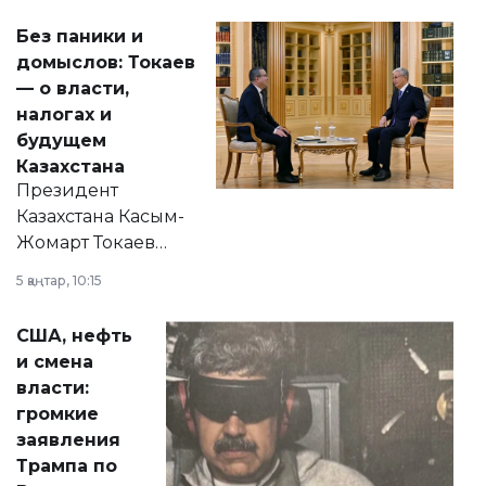
Без паники и
домыслов: Токаев
— о власти,
налогах и
будущем
Казахстана
Президент
Казахстана Касым-
Жомарт Токаев
прокомментировал
5 қаңтар, 10:15
сразу несколько
актуальных тем —
США, нефть
от слухов о
и смена
политических
власти:
реформах до
громкие
вопросов армии,
заявления
экономики и
Трампа по
личного здоровья.