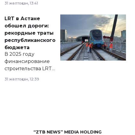
31 желтоқсан, 13:41
2028 годы.
Соответствующий
LRT в Астане
документ
обошел дороги:
появился в базе
рекордные траты
нормативных
республиканского
правовых актов и
бюджета
на сайте маслихат
В 2025 году
города.
финансирование
строительства LRT
в Астане из
31 желтоқсан, 12:39
республиканского
бюджета достигло
рекордных
объемов.
“ZTB NEWS” MEDIA HOLDING