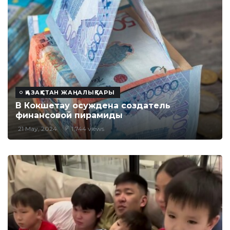
ҚАЗАҚСТАН ЖАҢАЛЫҚТАРЫ
В Кокшетау осуждена создатель
финансовой пирамиды
21 May, 2024
1,744 views