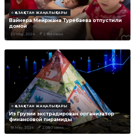
ҚАЗАҚСТАН ЖАҢАЛЫҚТАРЫ
Вайнера Мейржана Туребаева отпустили
домой
20 May, 2024
2,184 views
ҚАЗАҚСТАН ЖАҢАЛЫҚТАРЫ
Из Грузии экстрадирован организатор
финансовой пирамиды
18 May, 2024
2,080 views