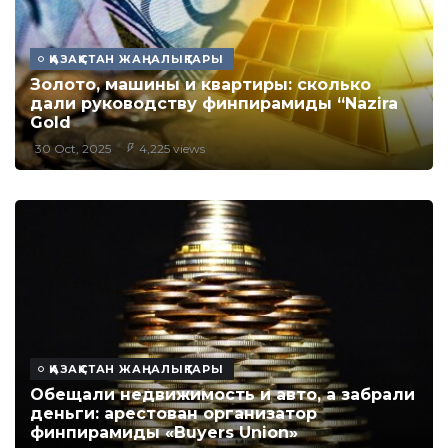
ҚАЗАҚСТАН ЖАҢАЛЫҚТАРЫ
Золото, машины и квартиры: сколько
дали руководству финпирамиды “Nazira
Gold
30 Oct, 2025
4,225 views
ҚАЗАҚСТАН ЖАҢАЛЫҚТАРЫ
Обещали недвижимость и авто, а забрали
деньги: арестован организатор
финпирамиды «Buyers Union»