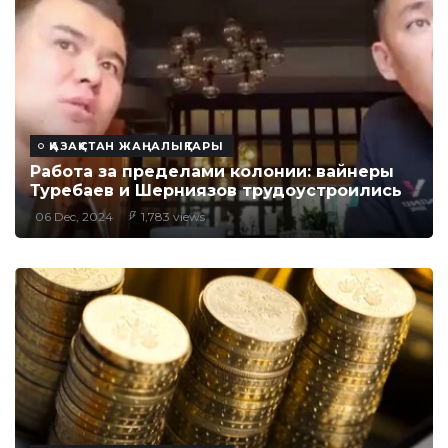
ҚАЗАҚСТАН ЖАҢАЛЫҚТАРЫ
Работа за пределами колонии: вайнеры
Туребаев и Шерниязов трудоустроились
06 Dec, 2024
1,783 views