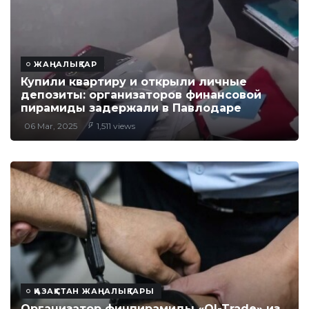
ЖАҢАЛЫҚТАР
Купили квартиру и открыли личные
депозиты: организаторов финансовой
пирамиды задержали в Павлодаре
06 Mar, 2025
1,511 views
ҚАЗАҚСТАН ЖАҢАЛЫҚТАРЫ
Организатор финпирамиды «QI-Trade» из