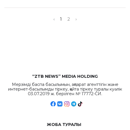
‹
1
2
›
“ZTB NEWS” MEDIA HOLDING
Мерзімді баспа басылымын, ақпарат агенттігін және
интернет-басылымды тіркеу, қайта тіркеу туралы куәлік
03.07.2019 ж. берілген № 17772-СИ.
ЖОБА ТУРАЛЫ