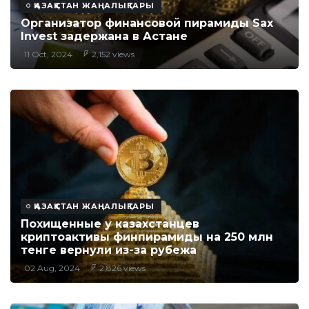
ҚАЗАҚСТАН ЖАҢАЛЫҚТАРЫ
Организатор финансовой пирамиды Sax
Invest задержана в Астане
11 Oct, 2024
2,152 views
ҚАЗАҚСТАН ЖАҢАЛЫҚТАРЫ
Похищенные у казахстанцев
криптоактивы финпирамиды на 250 млн
тенге вернули из-за рубежа
02 Aug, 2024
2,826 views