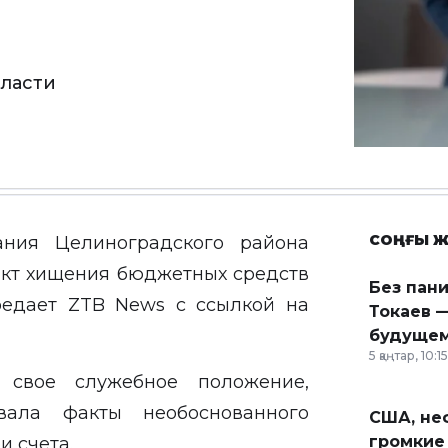
бласти
СОҢҒЫ Ж
ания Целиноградского района
акт хищения бюджетных средств
Без пан
ередает
ZTB News
с
ссылкой
на
Токаев —
будущем
5 қаңтар, 10:15
я свое служебное положение,
ала факты необоснованного
США, неф
громкие
и счета.