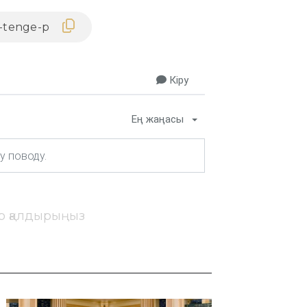
Кіру
Ең жаңасы
ір қалдырыңыз