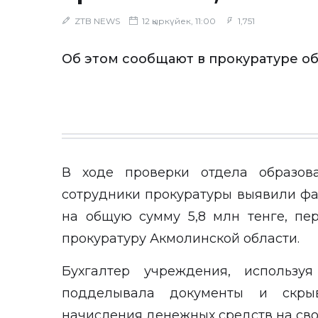
ZTB NEWS
12 қыркүйек, 11:00
1,751
Об этом сообщают в прокуратуре о
В ходе проверки отдела образов
сотрудники прокуратуры выявили ф
на общую сумму 5,8 млн тенге, п
прокуратуру Акмолинской области.
Бухгалтер учреждения, использу
подделывала документы и скрыв
начисления денежных средств на сво