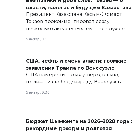
Без паники и домыслов: Токаев — о
власти, налогах и будущем Казахстана
Президент Казахстана Касым-Жомарт
Токаев прокомментировал сразу
несколько актуальных тем — от слухов о
политических реформах до вопросов
5 қаңтар, 10:15
армии, экономики и личного здоровья.
США, нефть и смена власти: громкие
заявления Трампа по Венесуэле
США намерены, по их утверждению,
принести свободу народу Венесуэлы.
5 қаңтар, 9:36
Бюджет Шымкента на 2026–2028 годы:
рекордные доходы и долговая