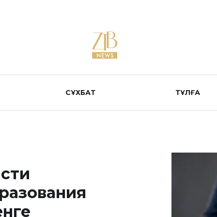
СҰХБАТ
ТҰЛҒА
асти
бразования
енге