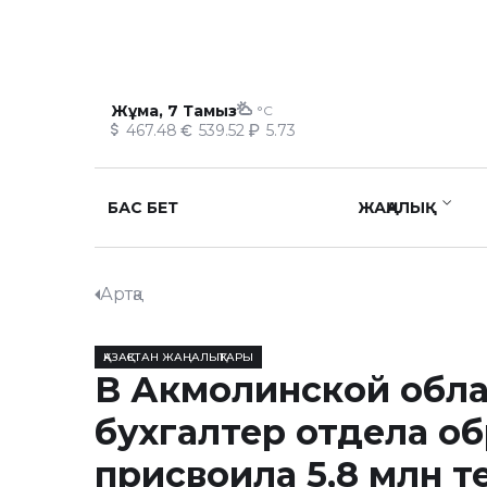
Жұма, 7 Тамыз
°C
467.48
539.52
5.73
БАС БЕТ
ЖАҢАЛЫҚ
Артқа
ҚАЗАҚСТАН ЖАҢАЛЫҚТАРЫ
В Акмолинской обл
бухгалтер отдела о
присвоила 5,8 млн т