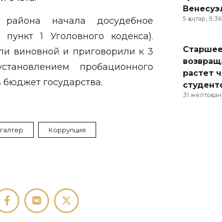
Венесуэ
5 қаңтар, 9:36
 района начала досудебное
 пункт 1 Уголовного кодекса).
Старшее
ли виновной и приговорили к 3
возвраща
становлением пробационного
растет 
 бюджет государства.
студент
31 желтоқсан,
хгалтер
Коррупция