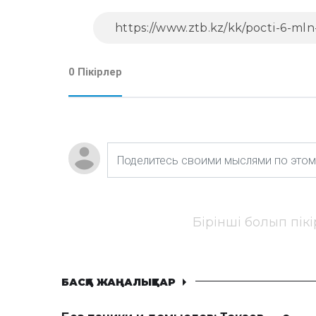
0 Пікірлер
Бірінші болып пік
БАСҚА ЖАҢАЛЫҚТАР