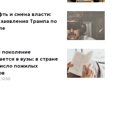
ть и смена власти:
 заявления Трампа по
ле
 поколение
ется в вузы: в стране
число пожилых
ов
 12:50