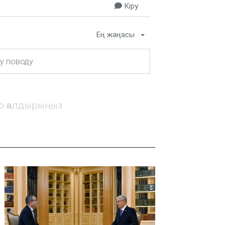
Кіру
Ең жаңасы
ір қалдырыңыз