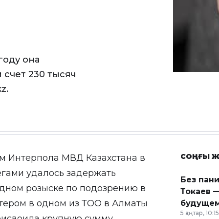
году она
 счет 230 тысяч
z.
СОҢҒЫ Ж
ам Интерпола МВД Казахстана в
егами удалось задержать
Без пан
дном розыске по подозрению в
Токаев —
тером в одном из ТОО в Алматы
будущем
5 қаңтар, 10:15
присвоила крупную сумму,