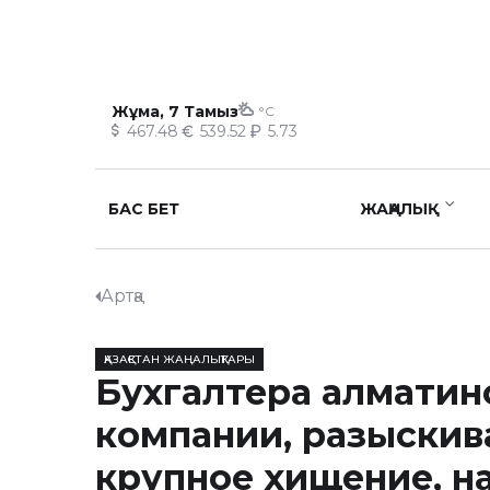
Жұма, 7 Тамыз
°C
467.48
539.52
5.73
БАС БЕТ
ЖАҢАЛЫҚ
Артқа
ҚАЗАҚСТАН ЖАҢАЛЫҚТАРЫ
Бухгалтера алматин
компании, разыскив
крупное хищение, н