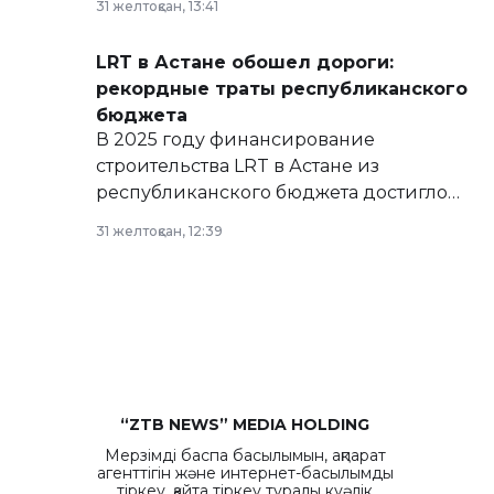
31 желтоқсан, 13:41
сайте маслихат города.
LRT в Астане обошел дороги:
рекордные траты республиканского
бюджета
В 2025 году финансирование
строительства LRT в Астане из
республиканского бюджета достигло
рекордных объемов.
31 желтоқсан, 12:39
“ZTB NEWS” MEDIA HOLDING
Мерзімді баспа басылымын, ақпарат
агенттігін және интернет-басылымды
тіркеу, қайта тіркеу туралы куәлік