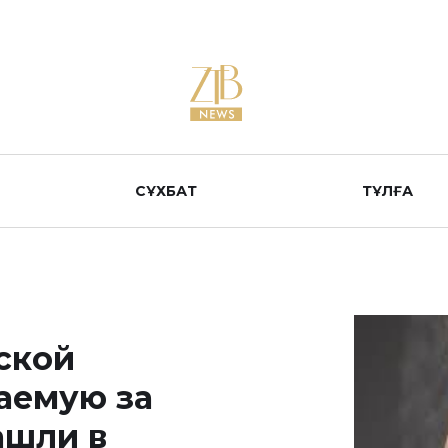
СҰХБАТ
ТҰЛҒА
ской
аемую за
ашли в