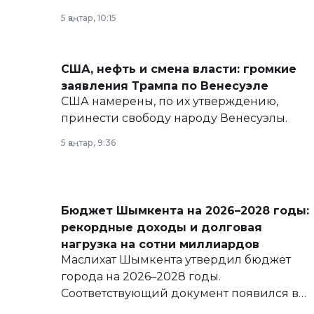
политических реформах до вопросов
5 қаңтар, 10:15
армии, экономики и личного здоровья.
США, нефть и смена власти: громкие
заявления Трампа по Венесуэле
США намерены, по их утверждению,
принести свободу народу Венесуэлы.
5 қаңтар, 9:36
Бюджет Шымкента на 2026–2028 годы:
рекордные доходы и долговая
нагрузка на сотни миллиардов
Маслихат Шымкента утвердил бюджет
города на 2026–2028 годы.
Соответствующий документ появился в
базе нормативных правовых актов и на