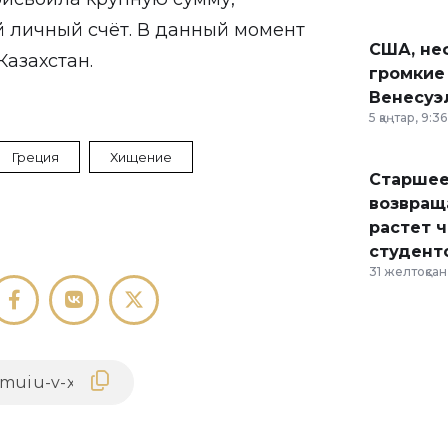
й личный счёт. В данный момент
США, неф
Казахстан.
громкие
Венесуэ
5 қаңтар, 9:36
Греция
Хищение
Старшее
возвраща
растет 
студент
31 желтоқсан,