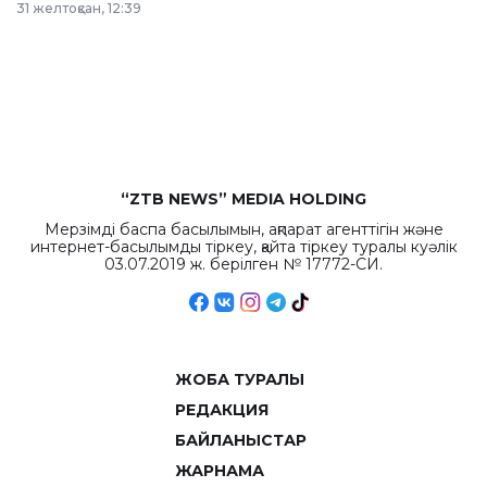
31 желтоқсан, 12:39
республиканского
бюджета достигло
рекордных
объемов.
“ZTB NEWS” MEDIA HOLDING
Мерзімді баспа басылымын, ақпарат агенттігін және
интернет-басылымды тіркеу, қайта тіркеу туралы куәлік
03.07.2019 ж. берілген № 17772-СИ.
ЖОБА ТУРАЛЫ
РЕДАКЦИЯ
БАЙЛАНЫСТАР
ЖАРНАМА