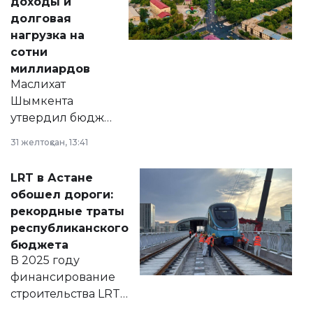
доходы и
долговая
нагрузка на
сотни
миллиардов
Маслихат
Шымкента
утвердил бюджет
города на 2026–
31 желтоқсан, 13:41
2028 годы.
Соответствующий
LRT в Астане
документ
обошел дороги:
появился в базе
рекордные траты
нормативных
республиканского
правовых актов и
бюджета
на сайте маслихат
В 2025 году
города.
финансирование
строительства LRT
в Астане из