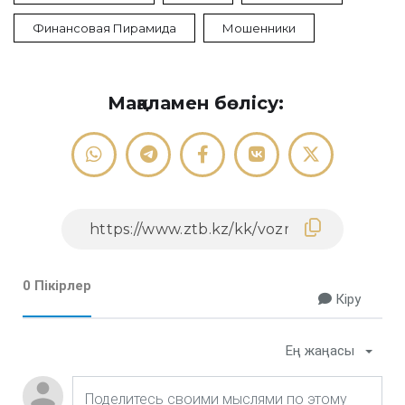
Финансовая Пирамида
Мошенники
Мақаламен бөлісу:
0 Пікірлер
Кіру
Ең жаңасы