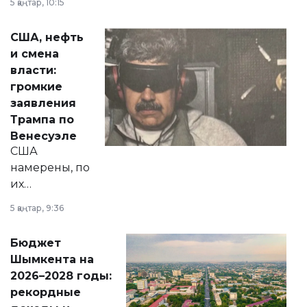
5 қаңтар, 10:15
сразу несколько
актуальных тем —
США, нефть
от слухов о
и смена
политических
власти:
реформах до
громкие
вопросов армии,
заявления
экономики и
Трампа по
личного здоровья.
Венесуэле
США
намерены, по
их
утверждению,
5 қаңтар, 9:36
принести
свободу
Бюджет
народу
Шымкента на
Венесуэлы.
2026–2028 годы:
рекордные