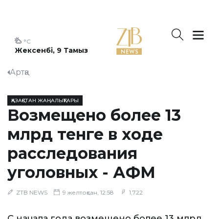
°C
Жексенбі, 9 Тамыз
Артқа
ҚАЗАҚСТАН ЖАҢАЛЫҚТАРЫ
Возмещено более 13
млрд тенге в ходе
расследования
уголовных - АФМ
ZTB NEWS
9 желтоқсан, 12:58
1,722
С начала года возмещено более 13 млрд