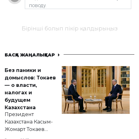
Бірінші болып пікір қалдырыңыз
БАСҚА ЖАҢАЛЫҚТАР
Без паники и
домыслов: Токаев
— о власти,
налогах и
будущем
Казахстана
Президент
Казахстана Касым-
Жомарт Токаев
прокомментировал