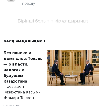
Бірінші болып пікір қалдырыңыз
БАСҚА ЖАҢАЛЫҚТАР
Без паники и
домыслов: Токаев
— о власти,
налогах и
будущем
Казахстана
Президент
Казахстана Касым-
Жомарт Токаев
прокомментировал