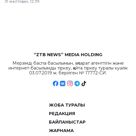
31 желтоқсан, 12:39
республиканского
бюджета достигло
рекордных
объемов.
“ZTB NEWS” MEDIA HOLDING
Мерзімді баспа басылымын, ақпарат агенттігін және
интернет-басылымды тіркеу, қайта тіркеу туралы куәлік
03.07.2019 ж. берілген № 17772-СИ.
ЖОБА ТУРАЛЫ
РЕДАКЦИЯ
БАЙЛАНЫСТАР
ЖАРНАМА