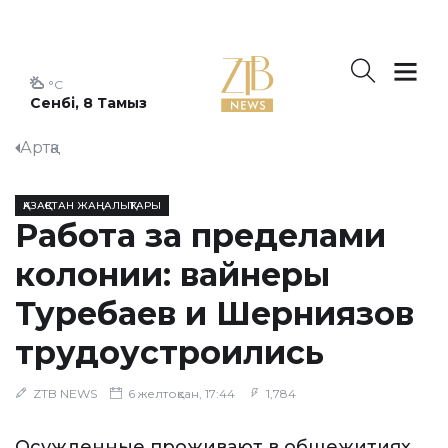
°C
Сенбі, 8 Тамыз
Артқа
ҚАЗАҚСТАН ЖАҢАЛЫҚТАРЫ
Работа за пределами
колонии: вайнеры
Туребаев и Шерниязов
трудоустроились
ZTB NEWS
6 желтоқсан, 17:44
1,784
Осужденные проживают в общежитиях