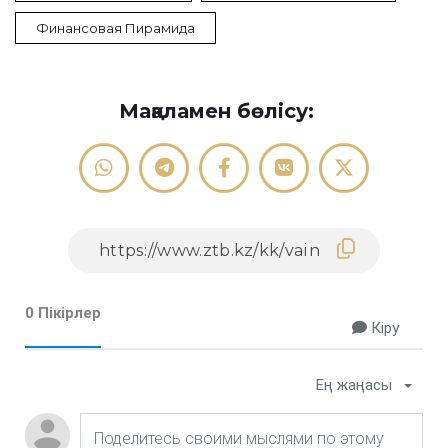
Финансовая Пирамида
Мақаламен бөлісу:
0 Пікірлер
Кіру
Ең жаңасы