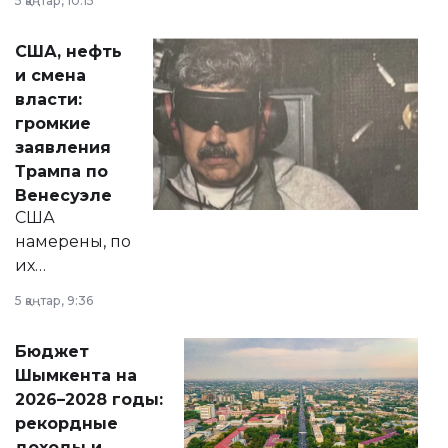
5 қаңтар, 10:15
сразу несколько
актуальных тем —
США, нефть
от слухов о
и смена
политических
власти:
реформах до
громкие
вопросов армии,
заявления
экономики и
Трампа по
личного здоровья.
Венесуэле
США
намерены, по
их
утверждению,
5 қаңтар, 9:36
принести
свободу
Бюджет
народу
Шымкента на
Венесуэлы.
2026–2028 годы:
рекордные
доходы и