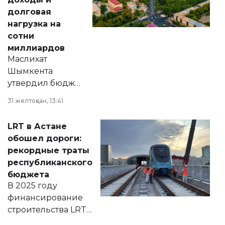
долговая
нагрузка на
сотни
миллиардов
Маслихат
Шымкента
утвердил бюджет
города на 2026–
31 желтоқсан, 13:41
2028 годы.
Соответствующий
LRT в Астане
документ
обошел дороги:
появился в базе
рекордные траты
нормативных
республиканского
правовых актов и
бюджета
на сайте маслихат
В 2025 году
города.
финансирование
строительства LRT
в Астане из