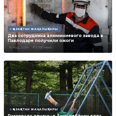
ҚАЗАҚСТАН ЖАҢАЛЫҚТАРЫ
Два сотрудника алюминиевого завода в
Павлодаре получили ожоги
16 Aug, 2024
1,755 views
ҚАЗАҚСТАН ЖАҢАЛЫҚТАРЫ
Разорвало печень: в Аксу ребёнок едва