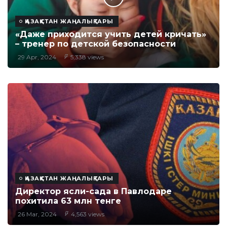
ҚАЗАҚСТАН ЖАҢАЛЫҚТАРЫ
«Даже приходится учить детей кричать»
– тренер по детской безопасности
29 Apr, 2024
5,338 views
ҚАЗАҚСТАН ЖАҢАЛЫҚТАРЫ
Директор ясли-сада в Павлодаре
похитила 63 млн тенге
26 Mar, 2024
4,563 views