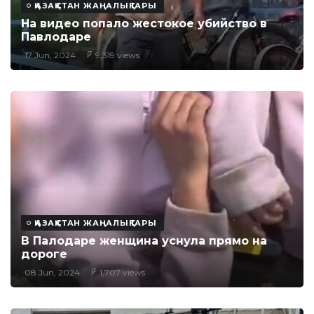
ҚАЗАҚСТАН ЖАҢАЛЫҚТАРЫ
На видео попало жестокое убийство в
Павлодаре
17 Jun, 2024
9,319 views
ҚАЗАҚСТАН ЖАҢАЛЫҚТАРЫ
В Палодаре женщина уснула прямо на
дороге
08 Jun, 2024
1,707 views