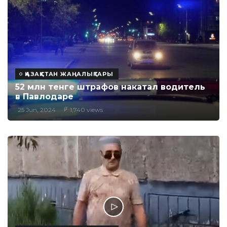
ҚАЗАҚСТАН ЖАҢАЛЫҚТАРЫ
52 млн тенге штрафов накатал водитель
в Павлодаре
25 Jun, 2024
1,740 views