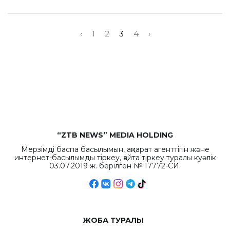
‹
1
2
3
4
›
“ZTB NEWS” MEDIA HOLDING
Мерзімді баспа басылымын, ақпарат агенттігін және
интернет-басылымды тіркеу, қайта тіркеу туралы куәлік
03.07.2019 ж. берілген № 17772-СИ.
ЖОБА ТУРАЛЫ