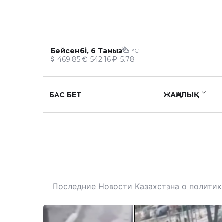
Бейсенбі, 6 Тамыз
°C
469.85
542.16
5.78
БАС БЕТ
ЖАҢАЛЫҚ
Последние Новости Казахстана о политике