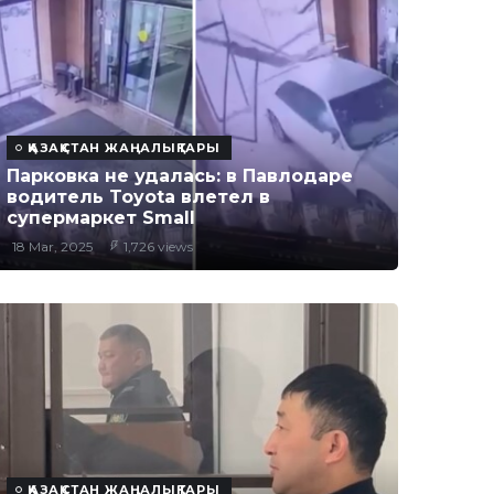
ҚАЗАҚСТАН ЖАҢАЛЫҚТАРЫ
Парковка не удалась: в Павлодаре
водитель Toyota влетел в
супермаркет Small
18 Mar, 2025
1,726 views
ҚАЗАҚСТАН ЖАҢАЛЫҚТАРЫ