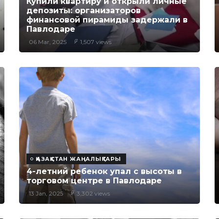
Купили квартиру и открыли личные
депозиты: организаторов
финансовой пирамиды задержали в
Павлодаре
06 Mar, 2025
1,507 views
ҚАЗАҚСТАН ЖАҢАЛЫҚТАРЫ
4-летний ребенок упал с высоты в
торговом центре в Павлодаре
13 Jan, 2025
3,302 views