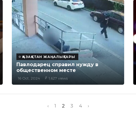
ҚАЗАҚСТАН ЖАҢАЛЫҚТАРЫ
Павлодарец справил нужду в
общественном месте
16 Oct, 2024
1,627 views
‹
1
2
3
4
›