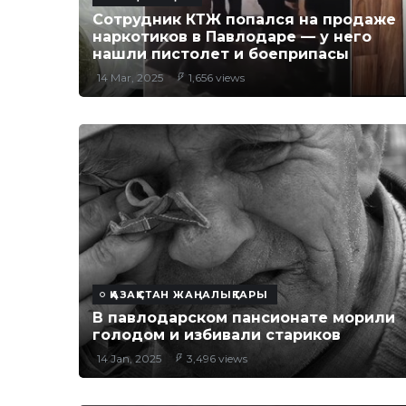
Сотрудник КТЖ попался на продаже
наркотиков в Павлодаре — у него
нашли пистолет и боеприпасы
14 Mar, 2025
1,656 views
ҚАЗАҚСТАН ЖАҢАЛЫҚТАРЫ
В павлодарском пансионате морили
голодом и избивали стариков
14 Jan, 2025
3,496 views