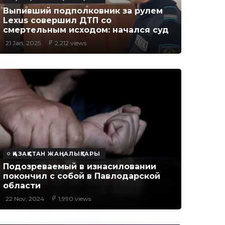
Выпивший подполковник за рулем
Lexus совершил ДТП со
смертельным исходом: начался суд
21 Jan, 2025
2,212 views
ҚАЗАҚСТАН ЖАҢАЛЫҚТАРЫ
Подозреваемый в изнасиловании
покончил с собой в Павлодарской
области
22 Nov, 2024
1,990 views