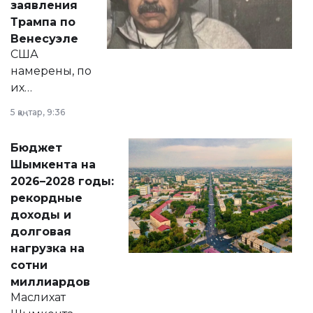
заявления
экономики и
Трампа по
личного здоровья.
Венесуэле
США
намерены, по
их
утверждению,
5 қаңтар, 9:36
принести
свободу
Бюджет
народу
Шымкента на
Венесуэлы.
2026–2028 годы:
рекордные
доходы и
долговая
нагрузка на
сотни
миллиардов
Маслихат