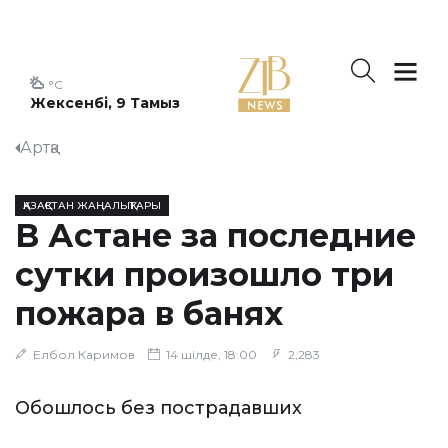
°C
Жексенбі, 9 Тамыз
Артқа
ҚАЗАҚСТАН ЖАҢАЛЫҚТАРЫ
В Астане за последние
сутки произошло три
пожара в банях
Елбол Каримов
14 шілде, 18:00
2,283
Обошлось без пострадавших