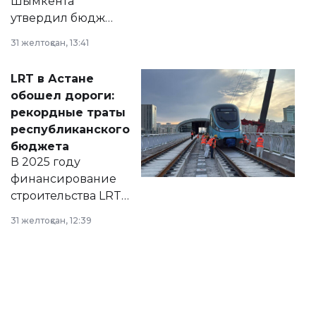
Шымкента
утвердил бюджет
города на 2026–
31 желтоқсан, 13:41
2028 годы.
Соответствующий
LRT в Астане
документ
обошел дороги:
появился в базе
рекордные траты
нормативных
республиканского
правовых актов и
бюджета
на сайте маслихат
В 2025 году
города.
финансирование
строительства LRT
в Астане из
31 желтоқсан, 12:39
республиканского
бюджета достигло
рекордных
объемов.