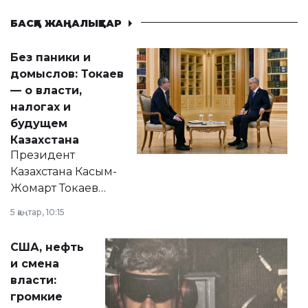
БАСҚА ЖАҢАЛЫҚТАР
Без паники и
домыслов: Токаев
— о власти,
налогах и
будущем
Казахстана
Президент
Казахстана Касым-
Жомарт Токаев
прокомментировал
5 қаңтар, 10:15
сразу несколько
актуальных тем —
США, нефть
от слухов о
и смена
политических
власти:
реформах до
громкие
вопросов армии,