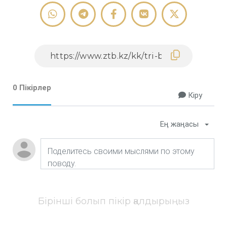
0 Пікірлер
Кіру
Ең жаңасы
Бірінші болып пікір қалдырыңыз