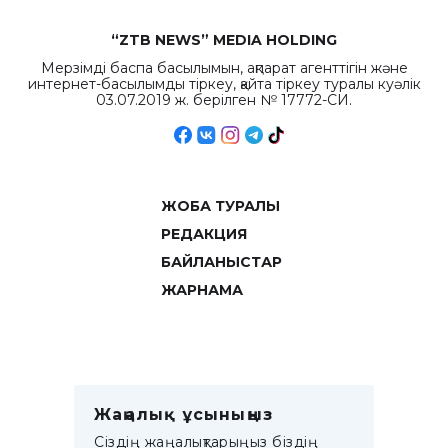
“ZTB NEWS” MEDIA HOLDING
Мерзімді баспа басылымын, ақпарат агенттігін және
интернет-басылымды тіркеу, қайта тіркеу туралы куәлік
03.07.2019 ж. берілген № 17772-СИ.
ЖОБА ТУРАЛЫ
РЕДАКЦИЯ
БАЙЛАНЫСТАР
ЖАРНАМА
Жаңалық ұсыныңыз
Сіздің жаңалықтарыңыз біздің