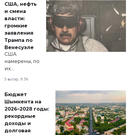
США, нефть
от слухов о
и смена
политических
власти:
реформах до
громкие
вопросов армии,
заявления
экономики и
Трампа по
личного здоровья.
Венесуэле
США
намерены, по
их
утверждению,
5 қаңтар, 9:36
принести
свободу
Бюджет
народу
Шымкента на
Венесуэлы.
2026–2028 годы:
рекордные
доходы и
долговая