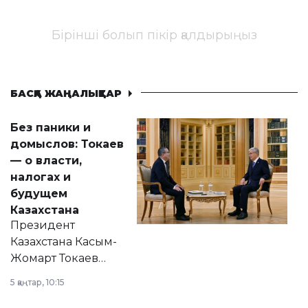
Бірінші болып пікір қалдырыңыз
БАСҚА ЖАҢАЛЫҚТАР
Без паники и
домыслов: Токаев
— о власти,
налогах и
будущем
Казахстана
Президент
Казахстана Касым-
Жомарт Токаев
прокомментировал
5 қаңтар, 10:15
сразу несколько
актуальных тем —