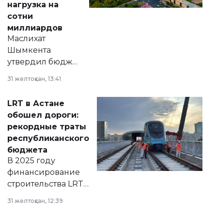
нагрузка на
сотни
миллиардов
Маслихат
Шымкента
утвердил бюджет
города на 2026–
31 желтоқсан, 13:41
2028 годы.
Соответствующий
LRT в Астане
документ
обошел дороги:
появился в базе
рекордные траты
нормативных
республиканского
правовых актов и
бюджета
на сайте маслихат
В 2025 году
города.
финансирование
строительства LRT
в Астане из
31 желтоқсан, 12:39
республиканского