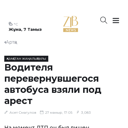
°C
Жұма, 7 Тамыз
Артқа
ҚАЗАҚСТАН ЖАҢАЛЫҚТАРЫ
Водителя
перевернувшегося
автобуса взяли под
арест
Асет Смагулов
27 мамыр, 17:05
3,083
На момент ДТП он был лишен