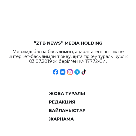
бюджета достигло
рекордных
объемов.
“ZTB NEWS” MEDIA HOLDING
Мерзімді баспа басылымын, ақпарат агенттігін және
интернет-басылымды тіркеу, қайта тіркеу туралы куәлік
03.07.2019 ж. берілген № 17772-СИ.
ЖОБА ТУРАЛЫ
РЕДАКЦИЯ
БАЙЛАНЫСТАР
ЖАРНАМА