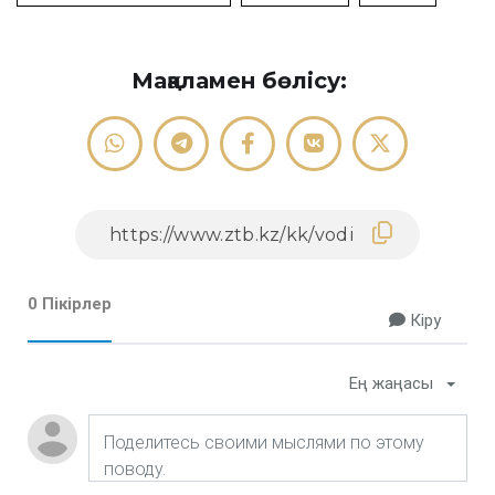
Мақаламен бөлісу:
0 Пікірлер
Кіру
Ең жаңасы